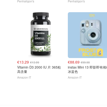
Penhaligon's
Penhaligon's
€13.29
€88.69
€13.99
€99.98
Vitamin D3 2000 IU 片 365粒
instax Mini 13 即影即有
高含量
冰蓝色
Amazon IT
Amazon IT