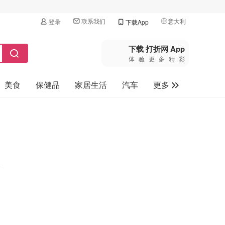
联系我们
意大利
登录
下载App
🇺🇸
美国
下载 打折网 App
体验更多精彩
🇨🇳
中国
美食
保健品
家居生活
汽车
更多
🇨🇦
加拿大
🇬🇧
家电数码
英国
母婴玩具
🇩🇪
德国
旅游
🇫🇷
法国
🇮🇹
意大利
🇦🇺
澳洲
🇳🇿
新西兰