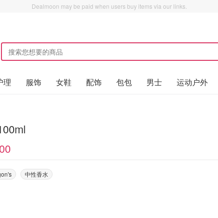
Dealmoon may be paid when users buy items via our links.
护理
服饰
女鞋
配饰
包包
男士
运动户外
00ml
00
gon's
中性香水