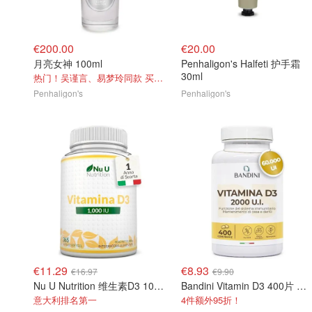
€200.00
€20.00
月亮女神 100ml
Penhaligon's Halfeti 护手霜
30ml
热门！吴谨言、易梦玲同款 买直接再送1瓶
Penhaligon's
Penhaligon's
€11.29
€8.93
€16.97
€9.90
Nu U Nutrition 维生素D3 1000 IU 365粒
Bandini Vitamin D3 400片 高含量
意大利排名第一
4件额外95折！