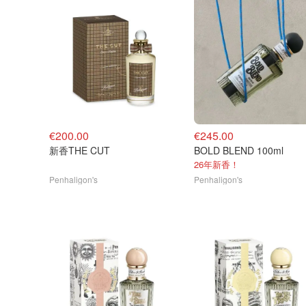
€200.00
€245.00
新香THE CUT
BOLD BLEND 100ml
26年新香！
Penhaligon's
Penhaligon's