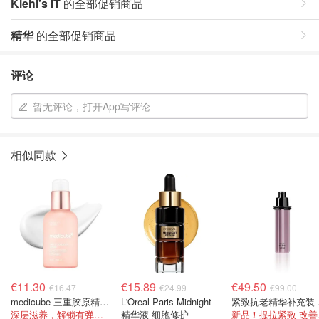
Kiehl's IT
的全部促销商品
精华
的全部促销商品
评论
暂无评论，打开App写评论
相似同款
€11.30
€15.89
€49.50
€16.47
€24.99
€99.00
medicube 三重胶原精华液 55ml
L'Oreal Paris Midnight
紧致
深层滋养，解锁有弹性的“玻璃肌”效果！
精华液 细胞修护
新