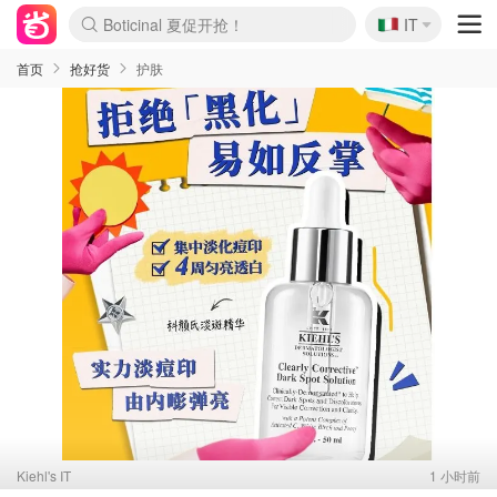
🇮🇹
4折！lulu周四疯狂上新
IT
Boticinal 夏促开抢！
速领！Stanley独家85折
Zalando 奥莱闪促！每日更新
首页
抢好货
护肤
Kiehl's IT
1 小时前