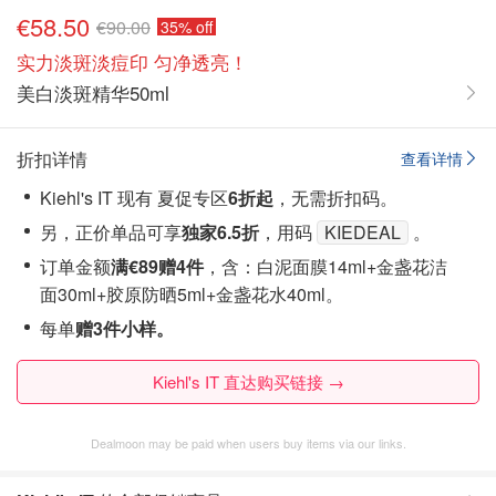
€58.50
€90.00
35% off
实力淡斑淡痘印 匀净透亮！
美白淡斑精华50ml
折扣详情
查看详情
Kiehl's IT 现有 夏促专区
6折起
，无需折扣码。
另，正价单品可享
独家6.5折
，用码
KIEDEAL
。
订单金额
满€89赠4件
，含：白泥面膜14ml+金盏花洁
面30ml+胶原防晒5ml+金盏花水40ml。
每单
赠3件小样。
Kiehl's IT 直达购买链接 →
Dealmoon may be paid when users buy items via our links.