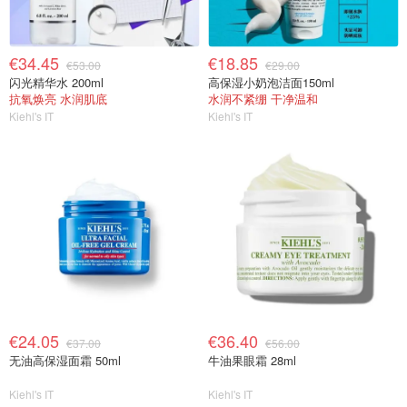
€34.45
€18.85
€53.00
€29.00
闪光精华水 200ml
高保湿小奶泡洁面150ml
抗氧焕亮 水润肌底
水润不紧绷 干净温和
Kiehl's IT
Kiehl's IT
€24.05
€36.40
€37.00
€56.00
无油高保湿面霜 50ml
牛油果眼霜 28ml
Kiehl's IT
Kiehl's IT