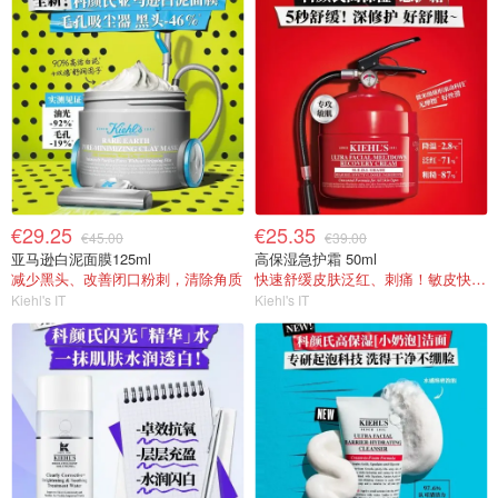
€29.25
€25.35
€45.00
€39.00
亚马逊白泥面膜125ml
高保湿急护霜 50ml
减少黑头、改善闭口粉刺，清除角质
快速舒缓皮肤泛红、刺痛！敏皮快乐面霜！
Kiehl's IT
Kiehl's IT