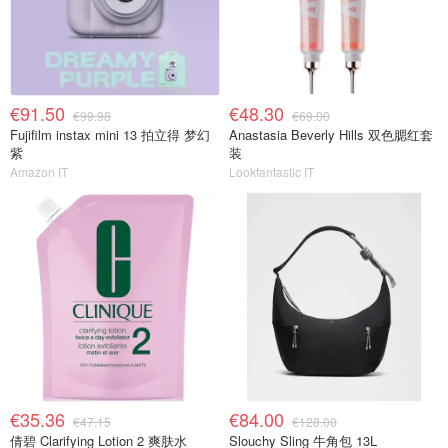
€91.50
€48.30
€99.98
€69.00
Fujifilm instax mini 13 拍立得 梦幻
Anastasia Beverly Hills 双色腮红套
紫
装
Amazon IT
Lookfantastic IT
€35.36
€84.00
€47.15
€128.00
倩碧 Clarifying Lotion 2 爽肤水
Slouchy Sling 牛角包 13L