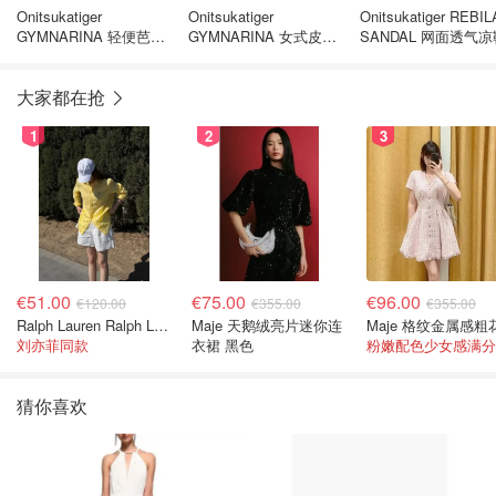
Onitsukatiger
Onitsukatiger
Onitsukatiger REBI
GYMNARINA 轻便芭蕾
GYMNARINA 女式皮革
SANDAL 网面透气凉
鞋 皮质
芭蕾平底鞋
大家都在抢
1
2
3
€51.00
€75.00
€96.00
€120.00
€355.00
€355.00
Ralph Lauren Ralph Lauren 男童亚麻衬衫
Maje 天鹅绒亮片迷你连
刘亦菲同款
衣裙 黑色
粉嫩配色少女感满分
猜你喜欢