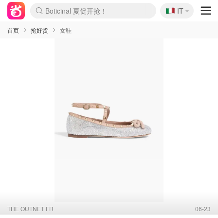
🇮🇹
Boticinal 夏促开抢！
IT
4折！lulu周四疯狂上新
速领！Stanley独家85折
Zalando 奥莱闪促！每日更新
首页
抢好货
女鞋
THE OUTNET FR
06-23