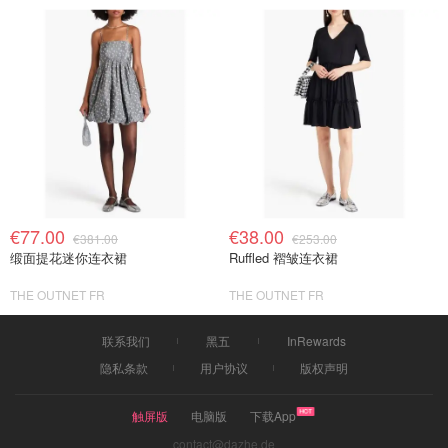
€77.00
€38.00
€381.00
€253.00
缎面提花迷你连衣裙
Ruffled 褶皱连衣裙
THE OUTNET FR
THE OUTNET FR
联系我们
黑五
InRewards
隐私条款
用户协议
版权声明
触屏版
电脑版
下载App
contact@dazhe.de