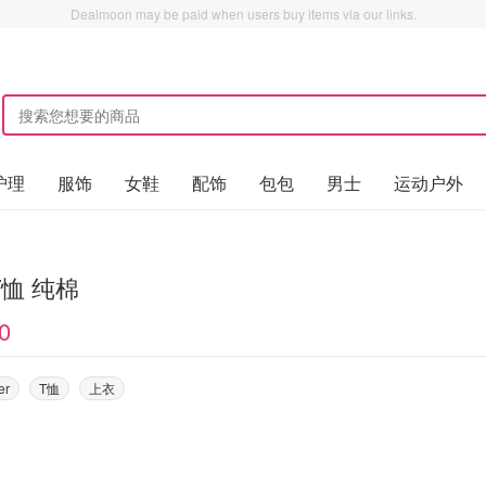
Dealmoon may be paid when users buy items via our links.
护理
服饰
女鞋
配饰
包包
男士
运动户外
恤 纯棉
0
er
T恤
上衣