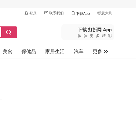
联系我们
意大利
登录
下载App
🇺🇸
美国
下载 打折网 App
体验更多精彩
🇨🇳
中国
美食
保健品
家居生活
汽车
更多
🇨🇦
加拿大
🇬🇧
家电数码
英国
母婴玩具
🇩🇪
德国
旅游
🇫🇷
法国
🇮🇹
意大利
🇦🇺
澳洲
🇳🇿
新西兰