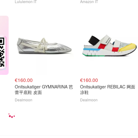
Lululemon IT
Amazon IT
€160.00
€160.00
Onitsukatiger GYMNARINA 芭
Onitsukatiger REBILAC 网面
蕾平底鞋 皮面
凉鞋
Dealmoon
Dealmoon