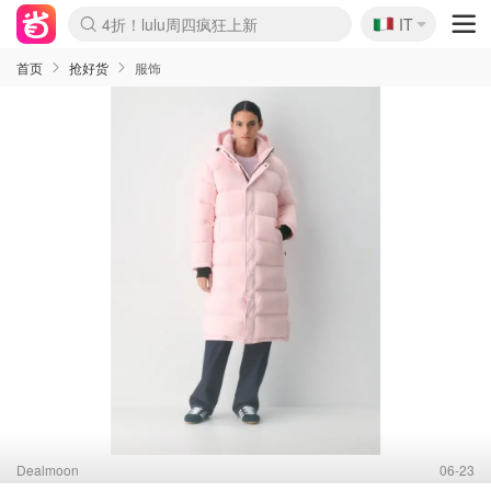
🇮🇹
4折！lulu周四疯狂上新
IT
Boticinal 夏促开抢！
速领！Stanley独家85折
Zalando 奥莱闪促！每日更新
首页
抢好货
服饰
Dealmoon
06-23