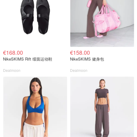
€168.00
€158.00
NikeSKIMS Rift 缎面运动鞋
NikeSKIMS 健身包
Dealmoon
Dealmoon