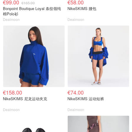
€99.00
€58.00
€165.00
Bonpoint Boutique Loyal 条纹领纯
NikeSKIMS 腰包
棉Polo衫
Dealmoon
Dealmoon
€158.00
€74.00
NikeSKIMS 尼龙运动夹克
NikeSKIMS 运动短裤
Dealmoon
Dealmoon