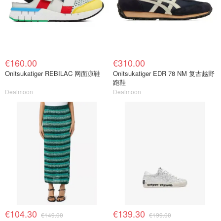
€160.00
€310.00
Onitsukatiger REBILAC 网面凉鞋
Onitsukatiger EDR 78 NM 复古越野
跑鞋
Dealmoon
Dealmoon
€104.30
€139.30
€149.00
€199.00