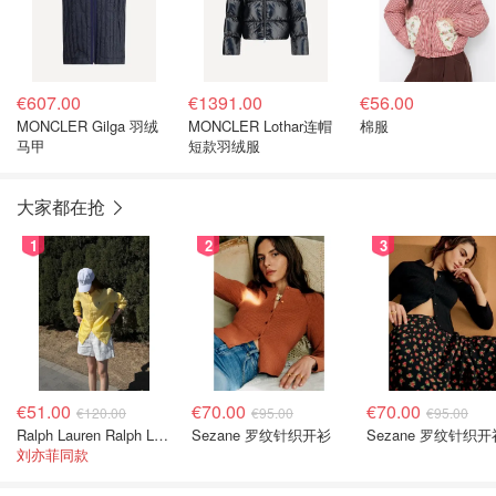
€607.00
€1391.00
€56.00
MONCLER Gilga 羽绒
MONCLER Lothar连帽
棉服
马甲
短款羽绒服
大家都在抢
1
2
3
€51.00
€70.00
€70.00
€120.00
€95.00
€95.00
Ralph Lauren Ralph Lauren 男童亚麻衬衫
Sezane 罗纹针织开衫
Sezane 罗纹针织开
刘亦菲同款