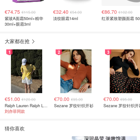
€74.75
€32.40
€86.70
€115.00
€54.00
€102.00
紫玻A面霜50ml+精华
淡纹眼霜14ml
红茶紧致塑颜面霜 50
30ml+眼霜3ml
大家都在抢
1
2
3
€51.00
€70.00
€70.00
€120.00
€95.00
€95.00
Ralph Lauren Ralph Lauren 男童亚麻衬衫
Sezane 罗纹针织开衫
Sezane 罗纹针织开
刘亦菲同款
猜你喜欢