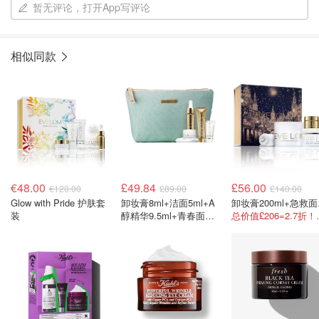
暂无评论，打开App写评论
相似同款
€48.00
£49.84
£56.00
€120.00
£89.00
£140.00
Glow with Pride 护肤套
卸妆膏8ml+洁面5ml+A
卸妆膏2
装
醇精华9.5ml+青春面霜
总价值£2
15ml