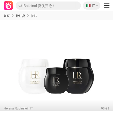
Boticinal 夏促开抢！
🇮🇹
4折！lulu周四疯狂上新
IT
速领！Stanley独家85折
Zalando 奥莱闪促！每日更新
首页
抢好货
护肤
Helena Rubinstein IT
06-23