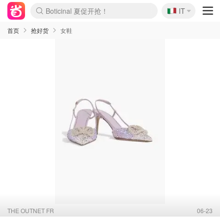
🇮🇹
4折！lulu周四疯狂上新
IT
速领！Stanley独家85折
Zalando 奥莱闪促！每日更新
首页
抢好货
女鞋
THE OUTNET FR
06-23