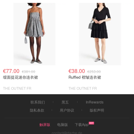
€77.00
€38.00
€381.00
€253.00
缎面提花迷你连衣裙
Ruffled 褶皱连衣裙
THE OUTNET FR
THE OUTNET FR
联系我们
黑五
InRewards
隐私条款
用户协议
版权声明
触屏版
电脑版
下载App
contact@dazhe.de