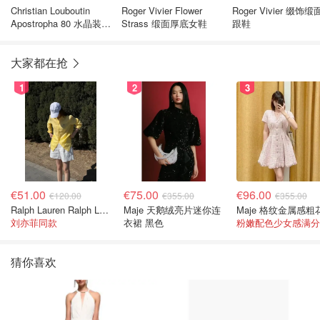
Christian Louboutin
Roger Vivier Flower
Roger Vivier 缀饰
Apostropha 80 水晶装饰
Strass 缎面厚底女鞋
跟鞋
网面穆勒鞋
大家都在抢
1
2
3
€51.00
€75.00
€96.00
€120.00
€355.00
€355.00
Ralph Lauren Ralph Lauren 男童亚麻衬衫
Maje 天鹅绒亮片迷你连
刘亦菲同款
衣裙 黑色
粉嫩配色少女感满分
猜你喜欢