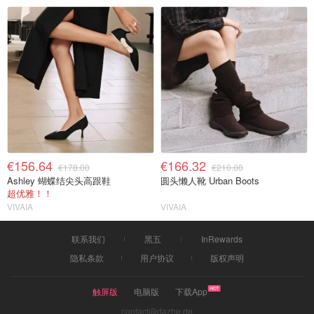
€156.64
€166.32
€178.00
€210.00
Ashley 蝴蝶结尖头高跟鞋
圆头懒人靴 Urban Boots
超优雅！！
VIVAIA
VIVAIA
联系我们
黑五
InRewards
隐私条款
用户协议
版权声明
触屏版
电脑版
下载App
contact@dazhe.de