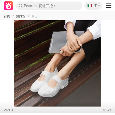
🇮🇹
4折！lulu周四疯狂上新
IT
速领！Stanley独家85折
Zalando 奥莱闪促！每日更新
首页
抢好货
男士
VIVAIA
06-23