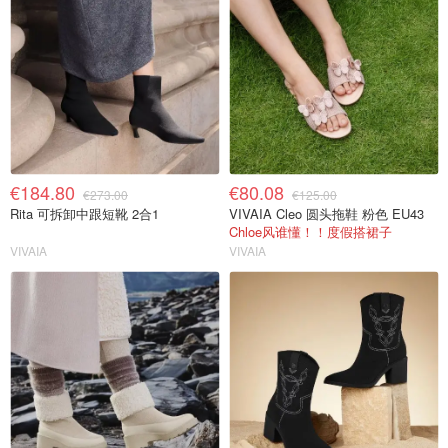
€184.80
€80.08
€273.00
€125.00
Rita 可拆卸中跟短靴 2合1
VIVAIA Cleo 圆头拖鞋 粉色 EU43
Chloe风谁懂！！度假搭裙子
VIVAIA
VIVAIA