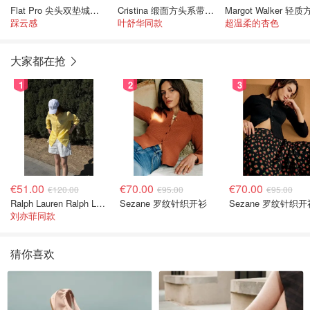
Flat Pro 尖头双垫城市平底鞋
Cristina 缎面方头系带运动鞋
踩云感
叶舒华同款
超温柔的杏色
大家都在抢
1
2
3
€51.00
€70.00
€70.00
€120.00
€95.00
€95.00
Ralph Lauren Ralph Lauren 男童亚麻衬衫
Sezane 罗纹针织开衫
Sezane 罗纹针织开
刘亦菲同款
猜你喜欢