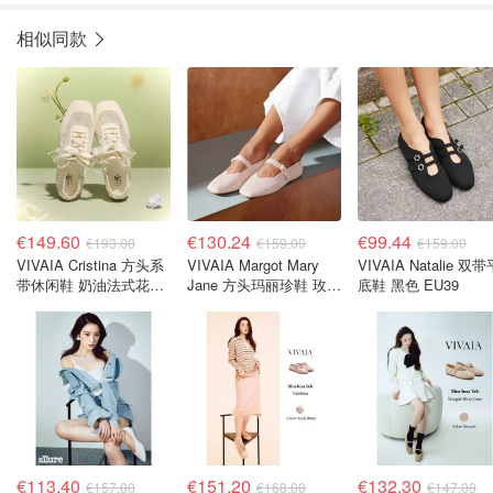
相似同款
€149.60
€130.24
€99.44
€193.00
€159.00
€159.00
VIVAIA Cristina 方头系
VIVAIA Margot Mary
VIVAIA Natalie 双带
带休闲鞋 奶油法式花卉
Jane 方头玛丽珍鞋 玫瑰
底鞋 黑色 EU39
EU39
金 EU41.5
€113.40
€151.20
€132.30
€157.00
€168.00
€147.00