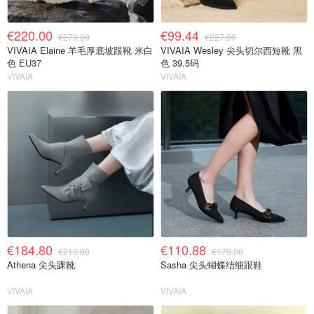
€220.00
€99.44
€273.00
€227.00
VIVAIA Elaine 羊毛厚底坡跟靴 米白
VIVAIA Wesley 尖头切尔西短靴 黑
色 EU37
色 39.5码
VIVAIA
VIVAIA
€184.80
€110.88
€210.00
€178.00
Athena 尖头踝靴
Sasha 尖头蝴蝶结细跟鞋
VIVAIA
VIVAIA