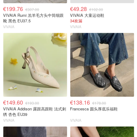
€199.76
€49.28
€307.00
€102.00
VIVAIA Rumi 羔羊毛方头中筒细跟
VIVAIA 大童运动鞋
靴 黑色 EU37.5
34捡漏
VIVAIA
VIVAIA
€149.60
€138.16
€193.00
€178.00
VIVAIA Addison 露跟高跟鞋 法式刺
Francesca 圆头厚底乐福鞋
绣 杏色 EU39
VIVAIA
VIVAIA