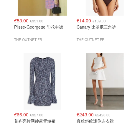
€53.00
€14.00
€351.00
€139.00
Plisse-Georgette 印花中裙
Canary 比基尼三角裤
THE OUTNET FR
THE OUTNET FR
€66.00
€243.00
€327.00
€2428.00
花卉亮片网纱露背短裙
真丝斜纹迷你连衣裙