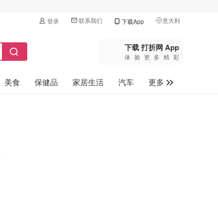
联系我们
意大利
登录
下载App
🇺🇸
美国
下载 打折网 App
体验更多精彩
🇨🇳
中国
美食
保健品
家居生活
汽车
更多
🇨🇦
加拿大
🇬🇧
家电数码
英国
母婴玩具
🇩🇪
德国
旅游
🇫🇷
法国
🇮🇹
意大利
🇦🇺
澳洲
🇳🇿
新西兰