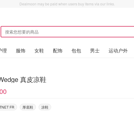
Dealmoon may be paid when users buy items via our links.
护理
服饰
女鞋
配饰
包包
男士
运动户外
d Wedge 真皮凉鞋
00
TNET FR
厚底鞋
凉鞋