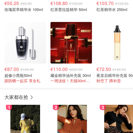
€55.25
€108.80
€103.70
€65.00
€128.00
€122.00
玫瑰双萃精华水 100ml
红茶普拉提精华 50ml
红茶精华水 250ml
€87.00
€110.00
€72.50
€145.00
€220.00
€145.00
超修小黑瓶50ml
藏金精华油补充装 30ml
夜皇后精华补充装 50
跟防晒一起买 享全礼
一周淡纹！天猫30ml得￥2390
秒空了 蹲补货
大家都在抢
1
2
3