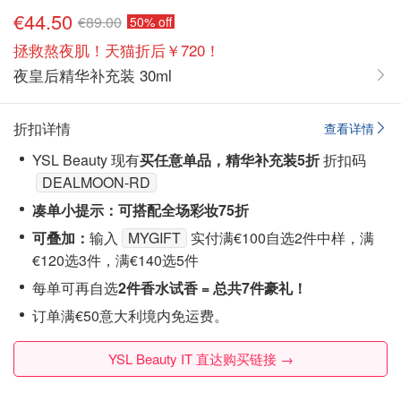
€44.50
€89.00
50% off
拯救熬夜肌！天猫折后￥720！
夜皇后精华补充装 30ml
折扣详情
查看详情
YSL Beauty 现有
买任意单品
，精华
补充装5折
折扣码
DEALMOON-RD
凑单小提示：可搭配全场彩妆75折
可叠加：
输入
MYGIFT
实付满€100自选2件中样，满
€120选3件，满€140选5件
每单可再自选
2件香水试香 =
总共7件豪礼！
订单满€50意大利境内免运费。
YSL Beauty IT 直达购买链接 →