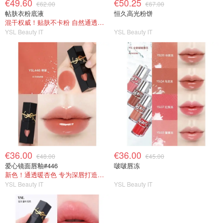
€49.60
€50.25
€62.00
€67.00
帖肤衣粉底液
恒久高光粉饼
混干权威！贴肤不卡粉 自然通透妆效
YSL Beauty IT
YSL Beauty IT
€36.00
€36.00
€48.00
€45.00
爱心镜面唇釉#446
啵啵唇冻
新色！通透暖杏色 专为深唇打造的奶茶色
YSL Beauty IT
YSL Beauty IT