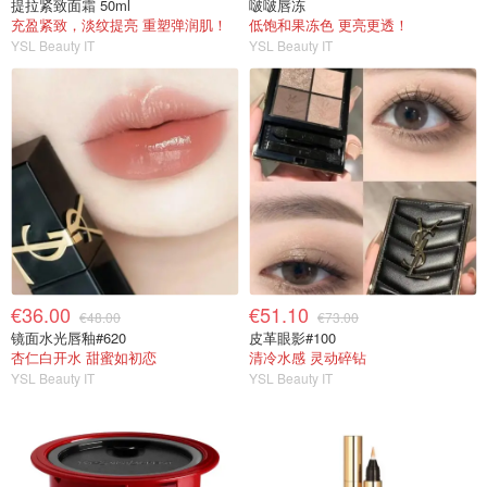
提拉紧致面霜 50ml
啵啵唇冻
充盈紧致，淡纹提亮 重塑弹润肌！
低饱和果冻色 更亮更透！
YSL Beauty IT
YSL Beauty IT
€36.00
€51.10
€48.00
€73.00
镜面水光唇釉#620
皮革眼影#100
杏仁白开水 甜蜜如初恋
清冷水感 灵动碎钻
YSL Beauty IT
YSL Beauty IT