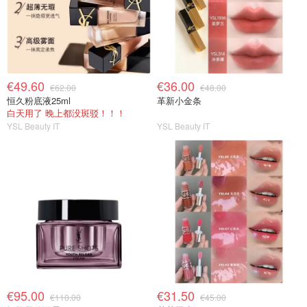
€49.60
€36.00
€62.00
€48.00
恒久粉底液25ml
革新小金条
白天用了 晚上都没斑驳！！！
YSL Beauty IT
YSL Beauty IT
€95.00
€31.50
€110.00
€45.00