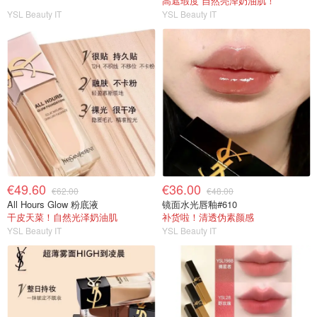
高遮瑕度 自然亮泽奶油肌！
YSL Beauty IT
YSL Beauty IT
€49.60
€36.00
€62.00
€48.00
All Hours Glow 粉底液
镜面水光唇釉#610
干皮天菜！自然光泽奶油肌
补货啦！清透伪素颜感
YSL Beauty IT
YSL Beauty IT