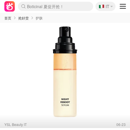
🇮🇹
4折！lulu周四疯狂上新
IT
Boticinal 夏促开抢！
速领！Stanley独家85折
Zalando 奥莱闪促！每日更新
首页
抢好货
护肤
YSL Beauty IT
06-23