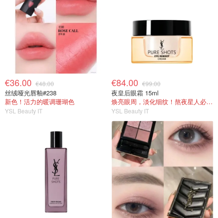
€36.00
€84.00
€48.00
€99.00
丝绒哑光唇釉#238
夜皇后眼霜 15ml
新色！活力的暖调珊瑚色
焕亮眼周，淡化细纹！熬夜星人必入！
YSL Beauty IT
YSL Beauty IT