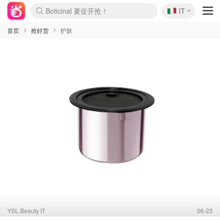
🇮🇹
4折！lulu周四疯狂上新
IT
Boticinal 夏促开抢！
速领！Stanley独家85折
Zalando 奥莱闪促！每日更新
首页
抢好货
护肤
YSL Beauty IT
06-23