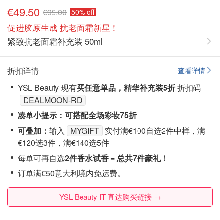
€49.50
€99.00
50% off
促进胶原生成 抗老面霜新星！
紧致抗老面霜补充装 50ml
折扣详情
查看详情
YSL Beauty 现有
买任意单品
，精华
补充装5折
折扣码
DEALMOON-RD
凑单小提示：可搭配全场彩妆75折
可叠加：
输入
MYGIFT
实付满€100自选2件中样，满
€120选3件，满€140选5件
每单可再自选
2件香水试香 =
总共7件豪礼！
订单满€50意大利境内免运费。
YSL Beauty IT 直达购买链接 →