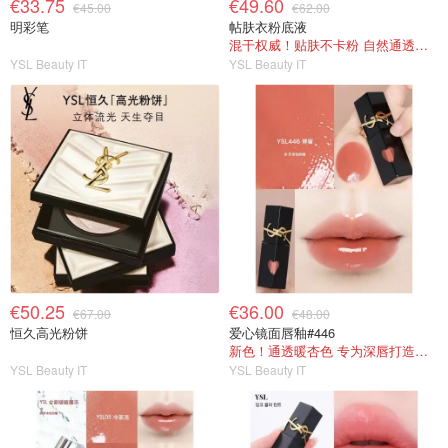
€33.75
€49.60
€45.00
€62.00
明彩笔
帖肤衣粉底液
混干权威！贴肤不卡粉 自然通透妆效
YSL Beauty IT
YSL Beauty IT
€50.25
€36.00
€67.00
€48.00
恒久高光粉饼
爱心镜面唇釉#446
新色！通透暖杏色 专为深唇打造的奶茶色
YSL Beauty IT
YSL Beauty IT