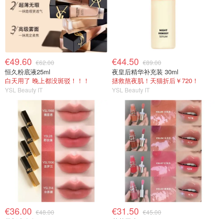
€49.60
€44.50
€62.00
€89.00
恒久粉底液25ml
夜皇后精华补充装 30ml
白天用了 晚上都没斑驳！！！
拯救熬夜肌！天猫折后￥720！
YSL Beauty IT
YSL Beauty IT
€36.00
€31.50
€48.00
€45.00