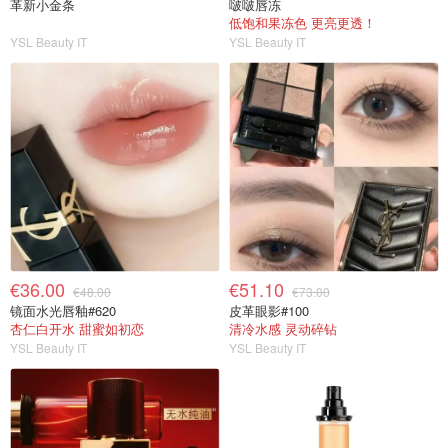
革新小金条
啵啵唇冻
低饱和果冻色 更亮更透！
YSL Beauty IT
YSL Beauty IT
€36.00
€51.10
€48.00
€73.00
镜面水光唇釉#620
皮革眼影#100
杏仁白开水 甜蜜如初恋
清冷水感 灵动碎钻
YSL Beauty IT
YSL Beauty IT