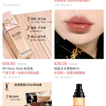
高遮瑕度 自然亮泽奶油肌！
YSL Beauty IT
YSL Beauty IT
€49.60
€36.00
€62.00
€48.00
All Hours Glow 粉底液
镜面水光唇釉#610
干皮天菜！自然光泽奶油肌
补货啦！清透伪素颜感
YSL Beauty IT
YSL Beauty IT