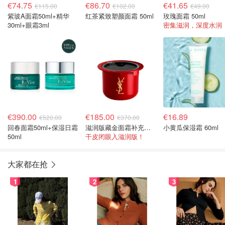
€74.75
€86.70
€41.65
€115.00
€102.00
€49.00
紫玻A面霜50ml+精华
红茶紧致塑颜面霜 50ml
玫瑰面霜 50ml
30ml+眼霜3ml
密集滋润，深度水润
€390.00
€185.00
€16.89
€520.00
€370.00
回春面霜50ml+保湿日霜
滋润版藏金面霜补充装 50ml
小黄瓜保湿霜 60ml
50ml
干皮闭眼入滋润版！
大家都在抢
1
2
3