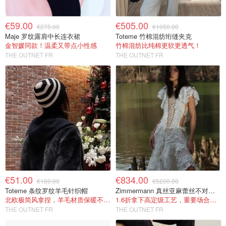
€59.00
€505.00
€275.00
€1050.00
Maje 罗纹露肩中长连衣裙
Toteme 竹棉混纺绗缝夹克
金智媛同款！温柔又带点小性感
竹棉混纺比纯棉更软更透气！
THE OUTNET FR
THE OUTNET FR
€51.00
€834.00
€160.00
€5200.00
Toteme 条纹罗纹羊毛针织帽
Zimmermann 真丝亚麻蕾丝不对称长裙
北欧极简风拿捏，羊毛材质保暖不扎头
1.6折拿下高定级工艺，重要场合穿绝对镇场~
THE OUTNET FR
THE OUTNET FR