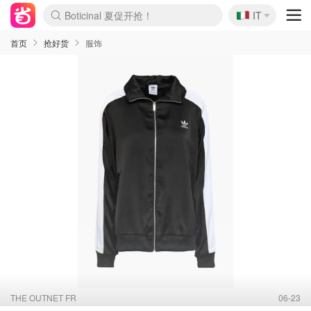
🇮🇹
4折！lulu周四疯狂上新
IT
速领！Stanley独家85折
Zalando 奥莱闪促！每日更新
首页
抢好货
服饰
THE OUTNET FR
06-23