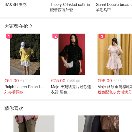
BA&SH 夹克
Theory Crinkled-satin系
Ganni Double-breast
腰带西装外套
羊毛马甲
大家都在抢
1
2
3
€51.00
€75.00
€96.00
€120.00
€355.00
€355.00
Ralph Lauren Ralph Lauren 男童亚麻衬衫
Maje 天鹅绒亮片迷你连
刘亦菲同款
衣裙 黑色
粉嫩配色少女感满分
猜你喜欢