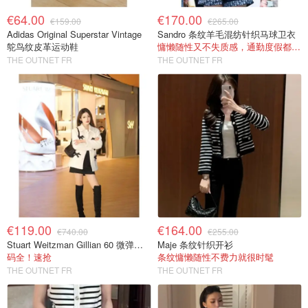
€64.00
€170.00
€159.00
€265.00
Adidas Original Superstar Vintage
Sandro 条纹羊毛混纺针织马球卫衣
鸵鸟纹皮革运动鞋
慵懒随性又不失质感，通勤度假都能穿
THE OUTNET FR
THE OUTNET FR
€119.00
€164.00
€740.00
€255.00
Stuart Weitzman Gillian 60 微弹绒面过膝靴 黑色
Maje 条纹针织开衫
码全！速抢
条纹慵懒随性不费力就很时髦
THE OUTNET FR
THE OUTNET FR