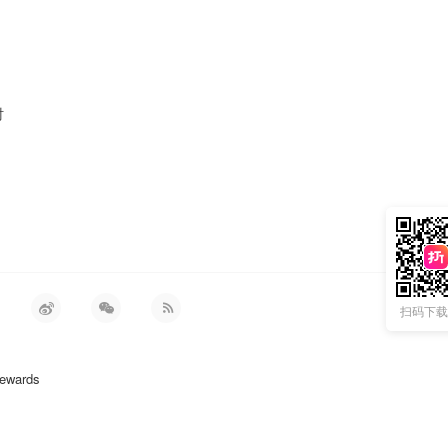
衬
扫码下载 
ewards