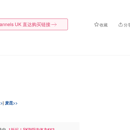
lannels UK
直达购买链接
收藏
分
>
|
麦昆>>
暴跌中
1折起！SKIMS连体衣€63