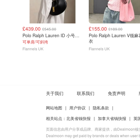
£439.00
£155.00
£545.00
£189.00
Polo Ralph Lauren ID 小号单肩包
Polo Ralph Lauren V领
衣
可单肩/可斜挎
Flannels UK
Flannels UK
关于我们
联系我们
免责声明
网站地图
|
用户协议
|
隐私条款
|
相关站点：
北美省钱快报
|
加拿大省钱快报
|
英
页面信息由用户分享或品牌、商家提供，由Dealmoon
Dealmoon may get paid by brands or deals when user b