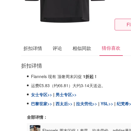
F
猜你喜欢
折扣详情
评论
相似同款
折扣详情
Flannels 现有 顶奢周末闪促
1折起！
运费£5.83（约€6.81）大约3-14天送达。
女士专区>>
|
男士专区>>
巴黎世家>>
|
西太后>>
|
拉夫劳伦>>
|
YSL>>
|
纪梵希>
全部详情：
Flannels 周末闪促！麦昆、拉夫劳伦、adidas