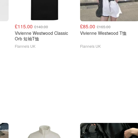
£115.00
£85.00
£140.00
£165.00
Vivienne Westwood Classic
Vivienne Westwood T恤
Orb 短袖T恤
Flannels UK
Flannels UK