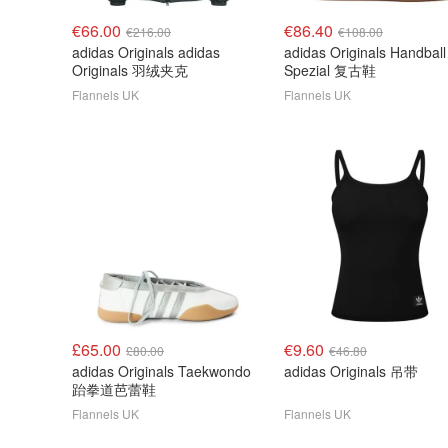
€66.00
€86.40
€216.00
€108.00
adidas Originals adidas
adidas Originals Handball
Originals 羽绒夹克
Spezial 复古鞋
Flannels UK
Flannels UK
£65.00
€9.60
£80.00
€46.80
adidas Originals Taekwondo
adidas Originals 吊带
跆拳道芭蕾鞋
Flannels UK
Flannels UK