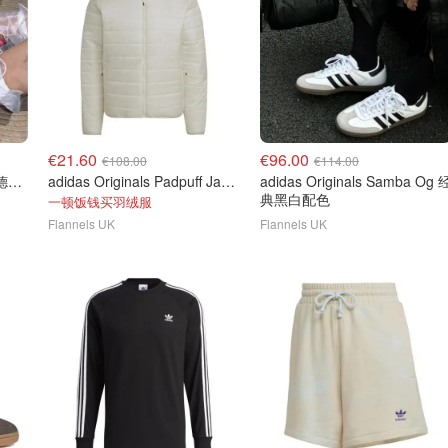
€21.60
€96.00
€108.00
€114.00
adidas Originals Gazelle 德训鞋
adidas Originals Padpuff Jakk轻量羽绒
adidas Originals Samba Og 
典黑白配色
一顿饭钱买羽绒服
Flannels UK
Flannels UK