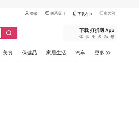
联系我们
意大利
登录
下载App
🇺🇸
美国
下载 打折网 App
体验更多精彩
🇨🇳
中国
美食
保健品
家居生活
汽车
更多
🇨🇦
加拿大
🇬🇧
家电数码
英国
母婴玩具
🇩🇪
德国
旅游
🇫🇷
法国
🇮🇹
意大利
🇦🇺
澳洲
🇳🇿
新西兰