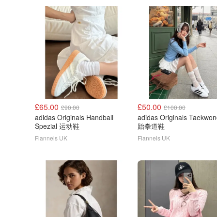
£65.00
£50.00
£90.00
£100.00
adidas Originals Handball
adidas Originals Taekwo
Spezial 运动鞋
跆拳道鞋
Flannels UK
Flannels UK