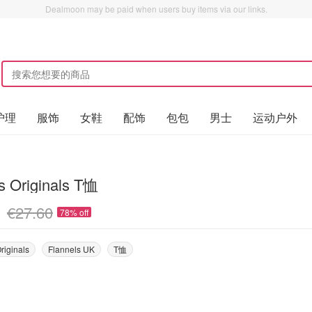
Dealmoon may be paid when users buy items via our links.
护理
服饰
女鞋
配饰
包包
男士
运动户外
s Originals T恤
€27.60
78% off
riginals
Flannels UK
T恤