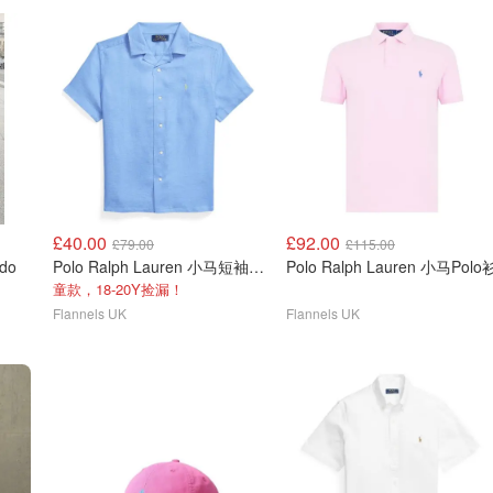
£40.00
£92.00
£79.00
£115.00
ndo
Polo Ralph Lauren 小马短袖衬衫
Polo Ralph Lauren 小马Polo
童款，18-20Y捡漏！
Flannels UK
Flannels UK