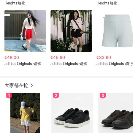
Heights短靴
Heights短靴
€48.00
€45.60
€33.60
adidas Originals 短裤
adidas Originals 短裤
adidas Originals 骑
大家都在抢
1
2
3