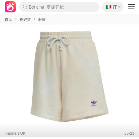
🇮🇹
Boticinal 夏促开抢！
IT
4折！lulu周四疯狂上新
速领！Stanley独家85折
Zalando 奥莱闪促！每日更新
首页
抢好货
服饰
Flannels UK
06-23