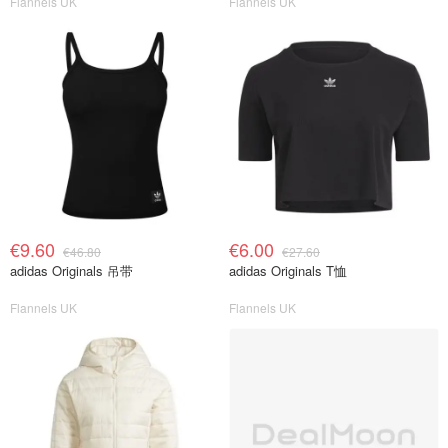
Flannels UK
Flannels UK
€9.60
€6.00
€46.80
€27.60
adidas Originals 吊带
adidas Originals T恤
Flannels UK
Flannels UK