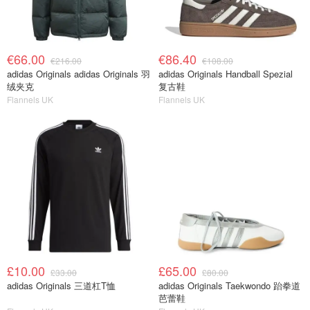
€66.00
€86.40
€216.00
€108.00
adidas Originals adidas Originals 羽
adidas Originals Handball Spezial
绒夹克
复古鞋
Flannels UK
Flannels UK
£10.00
£65.00
£33.00
£80.00
adidas Originals 三道杠T恤
adidas Originals Taekwondo 跆拳道
芭蕾鞋