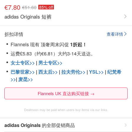
€7.80
€51.60
85% off
adidas Originals 短裤
折扣详情
查看详情
Flannels 现有 顶奢周末闪促
1折起！
运费£5.83（约€6.81）大约3-14天送达。
女士专区>>
|
男士专区>>
巴黎世家>>
|
西太后>>
|
拉夫劳伦>>
|
YSL>>
|
纪梵希
>>
|
麦昆>>
Flannels UK 直达购买链接 →
Dealmoon may be paid when users buy items via our links.
adidas Originals
的全部促销商品