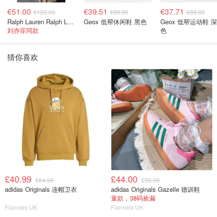
€51.00
€39.51
€37.71
€120.00
€89.95
€89.95
Ralph Lauren Ralph Lauren 男童亚麻衬衫
Geox 低帮休闲鞋 黑色
Geox 低帮运动鞋 
刘亦菲同款
色
猜你喜欢
£40.99
£44.00
£64.99
£55.00
adidas Originals 连帽卫衣
adidas Originals Gazelle 德训鞋
童款，38码捡漏
Flannels UK
Flannels UK