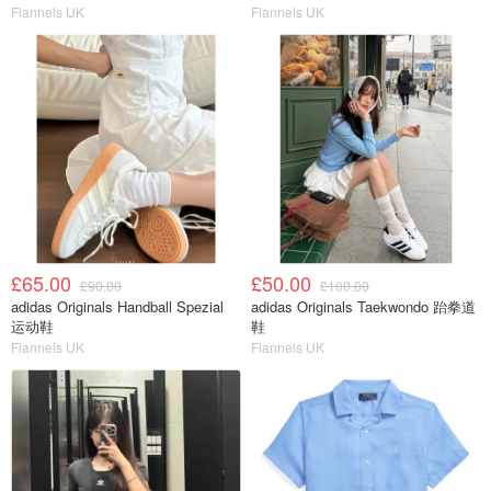
Flannels UK
Flannels UK
£65.00
£50.00
£90.00
£100.00
adidas Originals Handball Spezial
adidas Originals Taekwondo 跆拳道
运动鞋
鞋
Flannels UK
Flannels UK