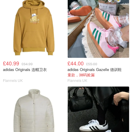
£40.99
£44.00
£64.99
£55.00
adidas Originals 连帽卫衣
adidas Originals Gazelle 德训鞋
童款，38码捡漏
Flannels UK
Flannels UK