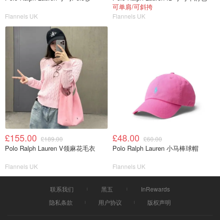
可单肩/可斜挎
Flannels UK
Flannels UK
£155.00
£48.00
£189.00
£60.00
Polo Ralph Lauren V领麻花毛衣
Polo Ralph Lauren 小马棒球帽
Flannels UK
Flannels UK
联系我们
黑五
InRewards
隐私条款
用户协议
版权声明