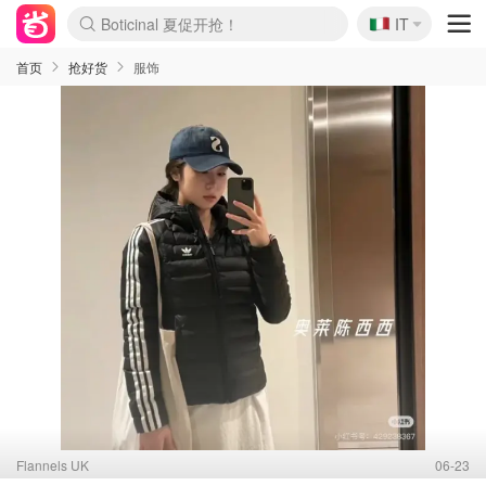
🇮🇹
4折！lulu周四疯狂上新
IT
Boticinal 夏促开抢！
速领！Stanley独家85折
Zalando 奥莱闪促！每日更新
首页
抢好货
服饰
Flannels UK
06-23