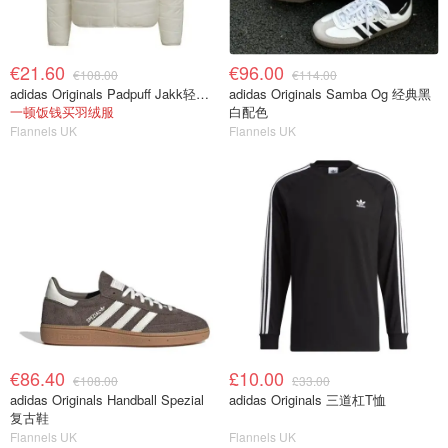
€21.60
€96.00
€108.00
€114.00
adidas Originals Padpuff Jakk轻量羽绒
adidas Originals Samba Og 经典黑
一顿饭钱买羽绒服
白配色
Flannels UK
Flannels UK
€86.40
£10.00
€108.00
£33.00
adidas Originals Handball Spezial
adidas Originals 三道杠T恤
复古鞋
Flannels UK
Flannels UK