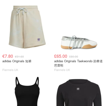
€7.80
£65.00
€51.60
£80.00
adidas Originals 短裤
adidas Originals Taekwondo 跆拳道
芭蕾鞋
Flannels UK
Flannels UK