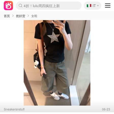
🇮🇹
4折！lulu周四疯狂上新
IT
Boticinal 夏促开抢！
速领！Stanley独家85折
Zalando 奥莱闪促！每日更新
首页
抢好货
女鞋
Sneakersnstuff
06-23