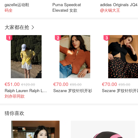
gazelle运动鞋
Puma Speedcat
adid
码全
Elevated 女款
@火锅大王
大家都在抢
1
2
3
€51.00
€70.00
€70.00
€120.00
€95.00
€95.00
Ralph Lauren Ralph Lauren 男童亚麻衬衫
Sezane 罗纹针织开衫
Sezane 罗纹针织开
刘亦菲同款
猜你喜欢