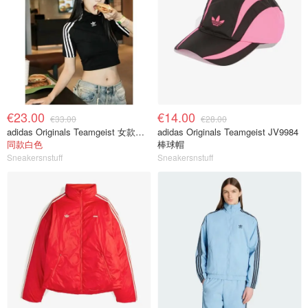
€23.00
€14.00
€33.00
€28.00
adidas Originals Teamgeist 女款短袖 JZ8279
adidas Originals Teamgeist JV9984
同款白色
棒球帽
Sneakersnstuff
Sneakersnstuff