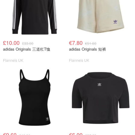
£10.00
€7.80
£33.00
€51.60
adidas Originals 三道杠T恤
adidas Originals 短裤
Flannels UK
Flannels UK
€9.60
€6.00