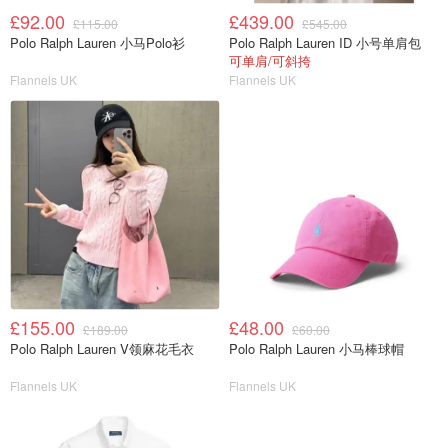
£92.00
£439.00
£115.00
£545.00
Polo Ralph Lauren 小马Polo衫
Polo Ralph Lauren ID 小号单肩包
可单肩/可斜挎
Flannels UK
Flannels UK
£155.00
£48.00
£189.00
£60.00
Polo Ralph Lauren V领麻花毛衣
Polo Ralph Lauren 小马棒球帽
Flannels UK
Flannels UK