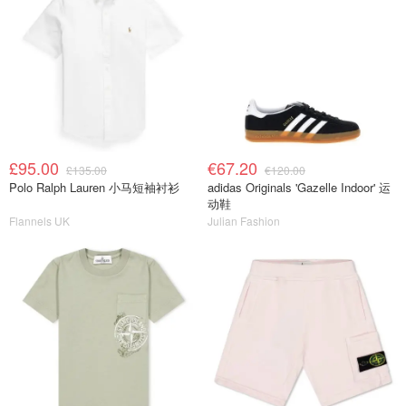
£95.00
€67.20
£135.00
€120.00
Polo Ralph Lauren 小马短袖衬衫
adidas Originals 'Gazelle Indoor' 运
动鞋
Flannels UK
Julian Fashion