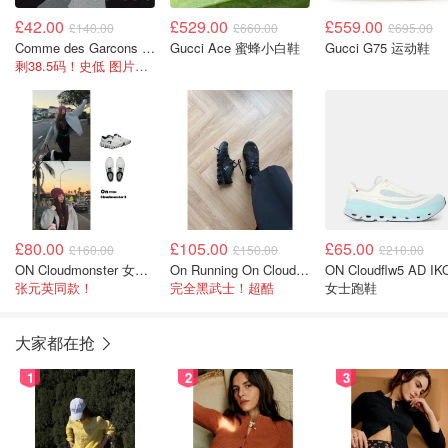
£42.00
£529.00
£559.00
£140.00
£660.00
£695.00
Comme des Garcons Play X 匡威灰色帆布鞋
Gucci Ace 蜜蜂小白鞋
Gucci G75 运动鞋
剩38.5码！史低 图片来自@任曼嘉
£80.00
£105.00
£65.00
£160.00
£150.00
£210.00
ON Cloudmonster 女士跑鞋
On Running On Cloud Versa 女士训练鞋
ON Cloudflw5 AD IK
张元英同款！
完全黑武士！超酷
女士跑鞋
大家都在抢
1
2
3