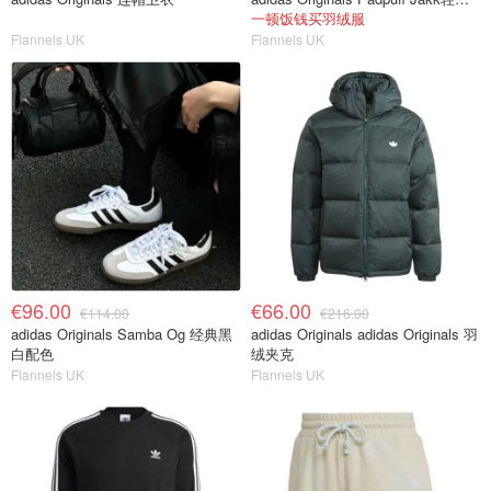
一顿饭钱买羽绒服
Flannels UK
Flannels UK
€96.00
€66.00
€114.00
€216.00
adidas Originals Samba Og 经典黑
adidas Originals adidas Originals 羽
白配色
绒夹克
Flannels UK
Flannels UK