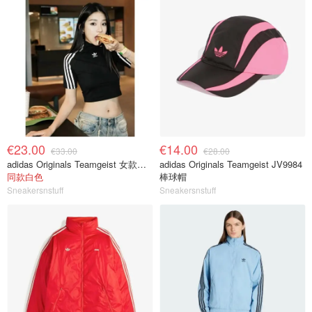
€23.00
€14.00
€33.00
€28.00
adidas Originals Teamgeist 女款短袖 JZ8279
adidas Originals Teamgeist JV9984
同款白色
棒球帽
Sneakersnstuff
Sneakersnstuff