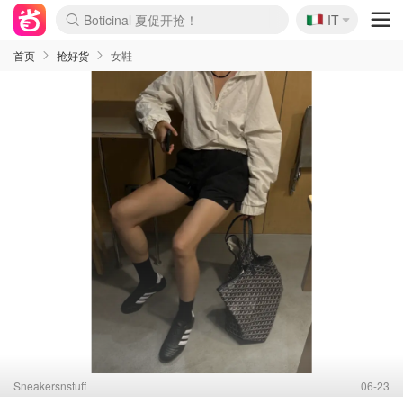
🇮🇹
Boticinal 夏促开抢！
IT
4折！lulu周四疯狂上新
速领！Stanley独家85折
Zalando 奥莱闪促！每日更新
首页
抢好货
女鞋
Sneakersnstuff
06-23