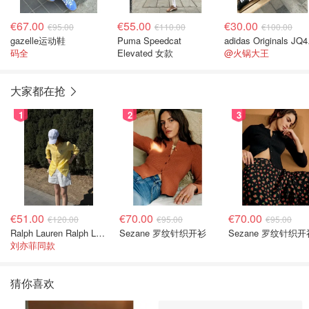
€67.00
€55.00
€30.00
€95.00
€110.00
€100.00
gazelle运动鞋
Puma Speedcat
adid
码全
Elevated 女款
@火锅大王
大家都在抢
1
2
3
€51.00
€70.00
€70.00
€120.00
€95.00
€95.00
Ralph Lauren Ralph Lauren 男童亚麻衬衫
Sezane 罗纹针织开衫
Sezane 罗纹针织开
刘亦菲同款
猜你喜欢