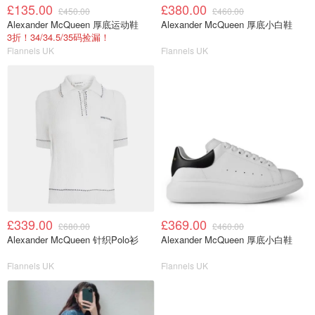
£135.00
£380.00
£450.00
£460.00
Alexander McQueen 厚底运动鞋
Alexander McQueen 厚底小白鞋
3折！34/34.5/35码捡漏！
Flannels UK
Flannels UK
£339.00
£369.00
£680.00
£460.00
Alexander McQueen 针织Polo衫
Alexander McQueen 厚底小白鞋
Flannels UK
Flannels UK