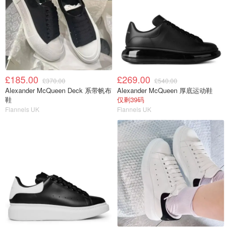
£185.00
£269.00
£370.00
£540.00
Alexander McQueen Deck 系带帆布
Alexander McQueen 厚底运动鞋
鞋
仅剩39码
Flannels UK
Flannels UK