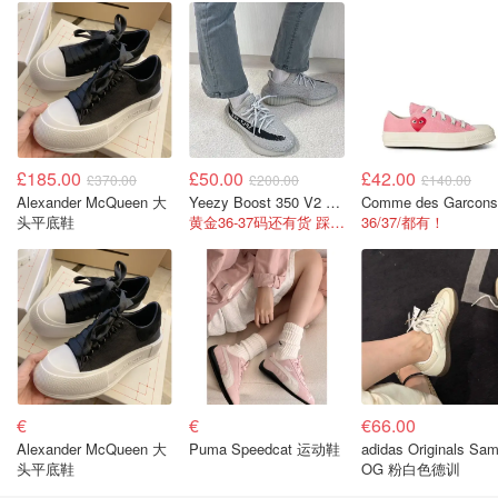
£185.00
£50.00
£42.00
£370.00
£200.00
£140.00
Alexander McQueen 大
Yeezy Boost 350 V2 休闲鞋
头平底鞋
黄金36-37码还有货 踩屎感让你暴走都不累
36/37/都有！
€
€
€66.00
Alexander McQueen 大
Puma Speedcat 运动鞋
adidas Originals Samba
头平底鞋
OG 粉白色德训