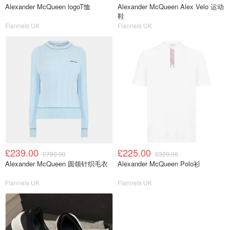
Alexander McQueen logoT恤
Alexander McQueen Alex Velo 运动
鞋
Flannels UK
Flannels UK
£239.00
£225.00
£790.00
£320.00
Alexander McQueen 圆领针织毛衣
Alexander McQueen Polo衫
Flannels UK
Flannels UK