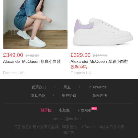
£349.00
£329.00
£490.00
£460.00
Alexander McQueen 厚底小白鞋
Alexander McQueen 厚底小白鞋
仅剩39码
Flannels UK
Flannels UK
联系我们
黑五
InRewards
隐私条款
用户协议
版权声明
触屏版
电脑版
下载App
contact@dazhe.de
页面信息由用户分享或品牌、商家提供，由Dealmoon核实后发布折
扣广告