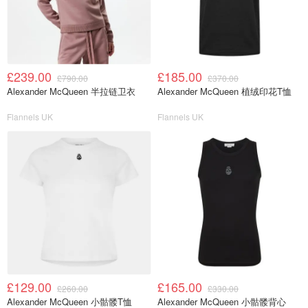
£239.00
£185.00
£790.00
£370.00
Alexander McQueen 半拉链卫衣
Alexander McQueen 植绒印花T恤
Flannels UK
Flannels UK
£129.00
£165.00
£260.00
£330.00
Alexander McQueen 小骷髅T恤
Alexander McQueen 小骷髅背心