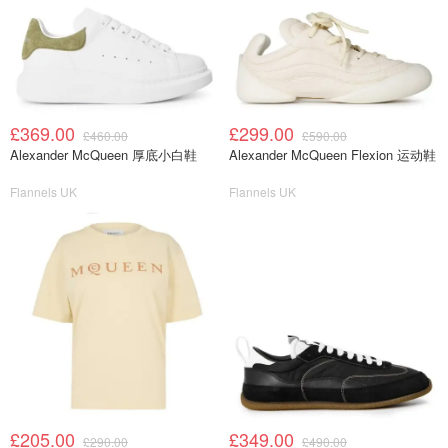
£369.00
£299.00
£460.00
£590.00
Alexander McQueen 厚底小白鞋
Alexander McQueen Flexion 运动鞋
Flannels UK
Flannels UK
£205.00
£349.00
£290.00
£490.00