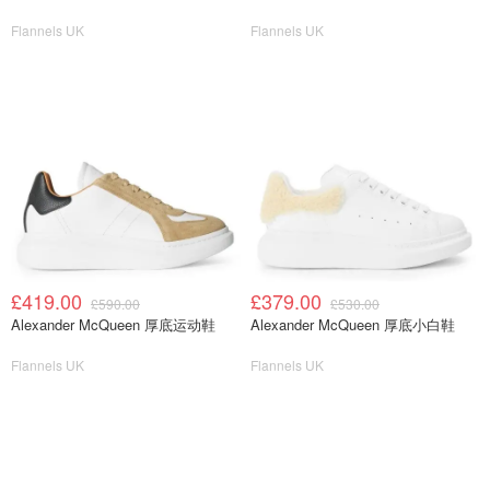
Flannels UK
Flannels UK
£419.00
£379.00
£590.00
£530.00
Alexander McQueen 厚底运动鞋
Alexander McQueen 厚底小白鞋
Flannels UK
Flannels UK