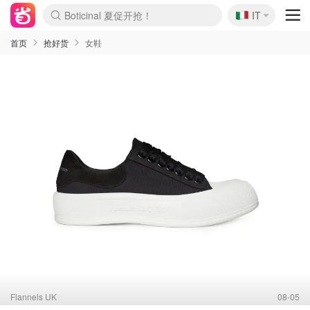
🇮🇹
4折！lulu周四疯狂上新
IT
Boticinal 夏促开抢！
速领！Stanley独家85折
Zalando 奥莱闪促！每日更新
首页
抢好货
女鞋
Flannels UK
08-05