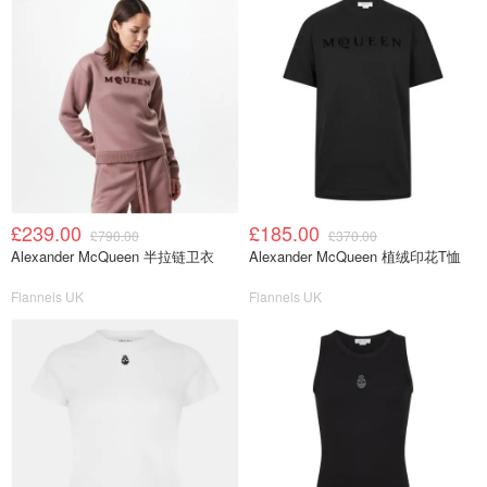
£239.00
£185.00
£790.00
£370.00
Alexander McQueen 半拉链卫衣
Alexander McQueen 植绒印花T恤
Flannels UK
Flannels UK