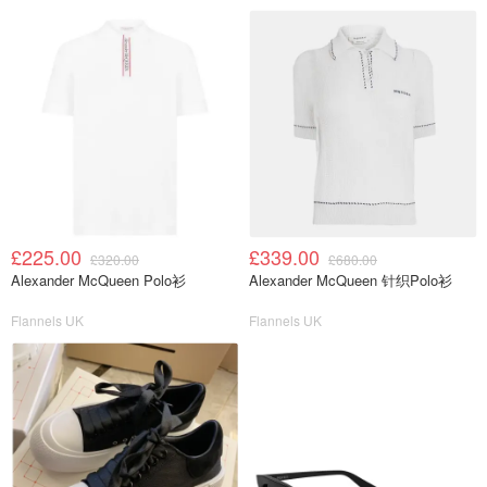
£225.00
£339.00
£320.00
£680.00
Alexander McQueen Polo衫
Alexander McQueen 针织Polo衫
Flannels UK
Flannels UK