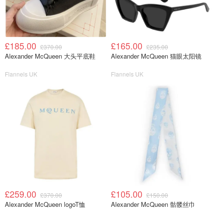
£185.00
£165.00
£370.00
£235.00
Alexander McQueen 大头平底鞋
Alexander McQueen 猫眼太阳镜
Flannels UK
Flannels UK
£259.00
£105.00
£370.00
£150.00
Alexander McQueen logoT恤
Alexander McQueen 骷髅丝巾