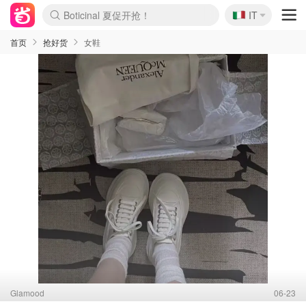
🇮🇹
4折！lulu周四疯狂上新
IT
Boticinal 夏促开抢！
速领！Stanley独家85折
Zalando 奥莱闪促！每日更新
首页
抢好货
女鞋
Glamood
06-23