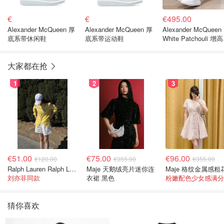
€
€
€495.00
Alexander McQueen 厚
Alexander McQueen 厚
Alexander McQueen
底系带休闲鞋
底系带运动鞋
White Patchouli 增
闲鞋
大家都在抢
1
2
3
€51.00
€75.00
€96.00
€120.00
€355.00
€355.00
Ralph Lauren Ralph Lauren 男童亚麻衬衫
Maje 天鹅绒亮片迷你连
刘亦菲同款
衣裙 黑色
粉嫩配色少女感满分
猜你喜欢