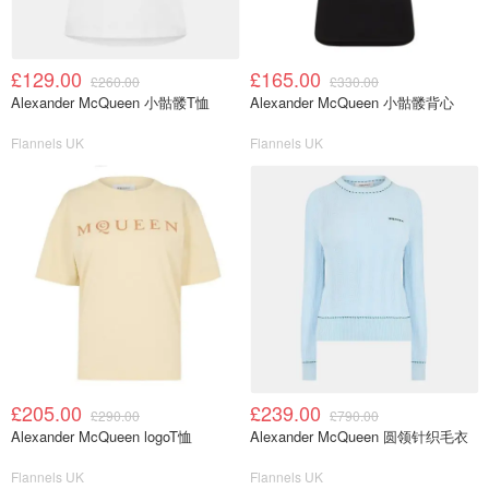
£129.00
£165.00
£260.00
£330.00
Alexander McQueen 小骷髅T恤
Alexander McQueen 小骷髅背心
Flannels UK
Flannels UK
£205.00
£239.00
£290.00
£790.00
Alexander McQueen logoT恤
Alexander McQueen 圆领针织毛衣
Flannels UK
Flannels UK