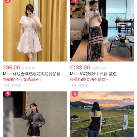
3
4
€96.00
€133.00
€355.00
€255.00
Maje 格纹金属感粗花呢短衬衫裙
Maje 印花绉纱中长裙 蓝色
粉嫩配色少女感满分！
轻盈绉纱灵动有层次~
The Outnet
The Outnet
5
6