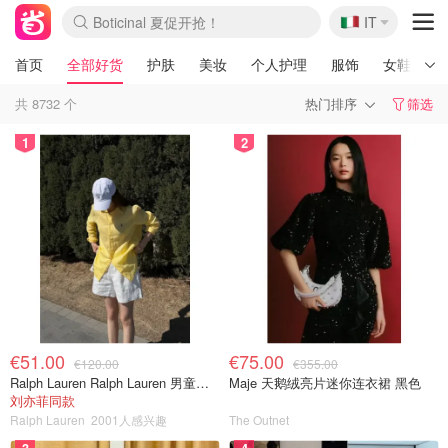
🇮🇹
Boticinal 夏促开抢！
IT
4折！lulu周四疯狂上新
速领！Stanley独家85折
Zalando 奥莱闪促！每日更新
首页
全部好货
护肤
美妆
个人护理
服饰
女鞋
共
8732
个
热门排序
筛选
1
2
€51.00
€75.00
€120.00
€355.00
Ralph Lauren Ralph Lauren 男童亚麻衬衫
Maje 天鹅绒亮片迷你连衣裙 黑色
刘亦菲同款
Ralph Lauren
2001人感兴趣
The Outnet