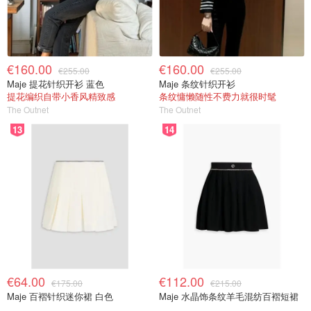
€160.00
€160.00
€255.00
€255.00
Maje 提花针织开衫 蓝色
Maje 条纹针织开衫
提花编织自带小香风精致感
条纹慵懒随性不费力就很时髦
The Outnet
The Outnet
13
14
€64.00
€112.00
€175.00
€215.00
Maje 百褶针织迷你裙 白色
Maje 水晶饰条纹羊毛混纺百褶短裙