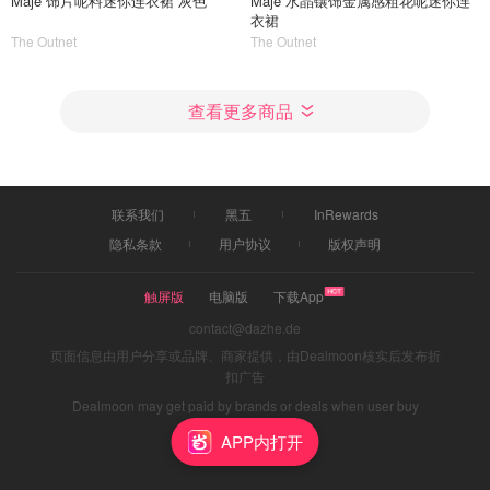
Maje 饰片呢料迷你连衣裙 灰色
Maje 水晶镶饰金属感粗花呢迷你连
衣裙
The Outnet
The Outnet
查看更多商品
联系我们
黑五
InRewards
隐私条款
用户协议
版权声明
触屏版
电脑版
下载App
contact@dazhe.de
页面信息由用户分享或品牌、商家提供，由Dealmoon核实后发布折
扣广告
Dealmoon may get paid by brands or deals when user buy
through links
APP内打开