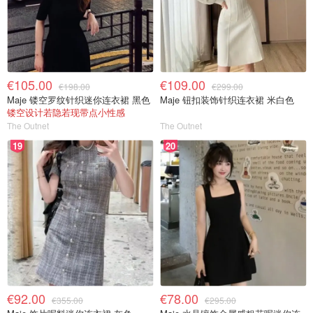
€105.00
€109.00
€198.00
€299.00
Maje 镂空罗纹针织迷你连衣裙 黑色
Maje 钮扣装饰针织连衣裙 米白色
镂空设计若隐若现带点小性感
The Outnet
The Outnet
19
20
€92.00
€78.00
€355.00
€295.00