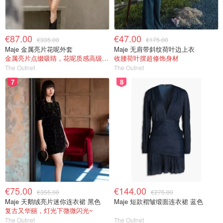
€87.00
€47.00
€335.00
€175.00
Maje 金属亮片花呢外套
Maje 无肩带斜纹荷叶边上衣
金属亮片点缀吸睛，花呢质感高级又显贵
收腰荷叶摆超修饰身材
The Outnet
The Outnet
7
8
€75.00
€144.00
€355.00
€275.00
Maje 天鹅绒亮片迷你连衣裙 黑色
Maje 短款褶皱缎面连衣裙 蓝色
复古又华丽，灯光下微微闪光~
The Outnet
The Outnet