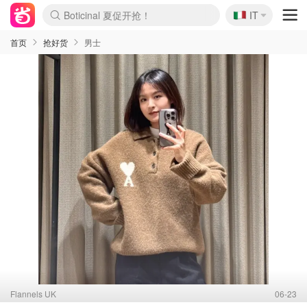
🇮🇹
4折！lulu周四疯狂上新
IT
Boticinal 夏促开抢！
速领！Stanley独家85折
Zalando 奥莱闪促！每日更新
首页
抢好货
男士
Flannels UK
06-23