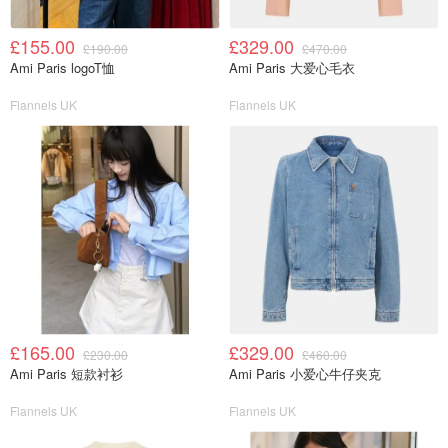
£155.00
£329.00
£190.00
£470.00
Ami Paris logoT恤
Ami Paris 大爱心毛衣
Flannels UK
Flannels UK
£165.00
£329.00
£230.00
£460.00
Ami Paris 短款衬衫
Ami Paris 小爱心牛仔夹克
Flannels UK
Flannels UK