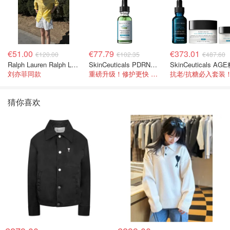
€51.00
€77.79
€373.01
€120.00
€102.35
€487.60
Ralph Lauren Ralph Lauren 男童亚麻衬衫
SkinCeuticals PDRN色修精华 30ml
刘亦菲同款
重磅升级！修护更快 皮肤更健康！
猜你喜欢