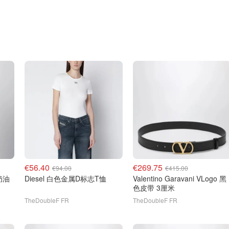
€56.40
€269.75
€94.00
€415.00
Diesel 白色金属D标志T恤
Valentino Garavani VLogo 黑
色皮带 3厘米
TheDoubleF FR
TheDoubleF FR