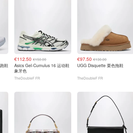
€112.50
€97.50
€150.00
€130.00
Asics Gel-Cumulus 16 运动鞋
UGG Disquette 栗色拖鞋
象牙色
TheDoubleF FR
TheDoubleF FR