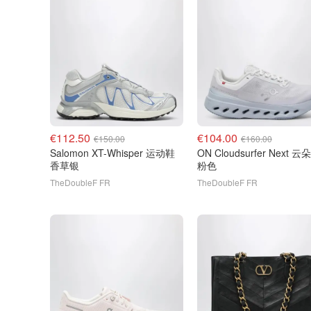
€112.50
€104.00
€150.00
€160.00
Salomon XT-Whisper 运动鞋
ON Cloudsurfer Next 云朵跑鞋
香草银
粉色
TheDoubleF FR
TheDoubleF FR