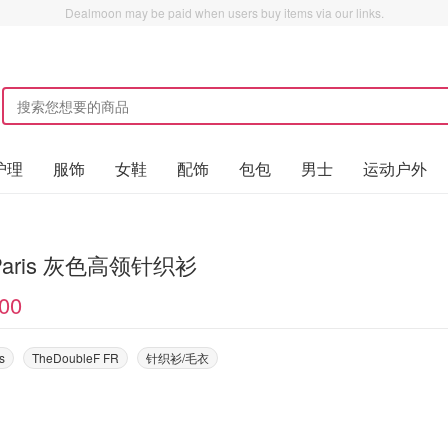
Dealmoon may be paid when users buy items via our links.
护理
服饰
女鞋
配饰
包包
男士
运动户外
Ami Paris 灰色高领针织衫
00
s
TheDoubleF FR
针织衫/毛衣