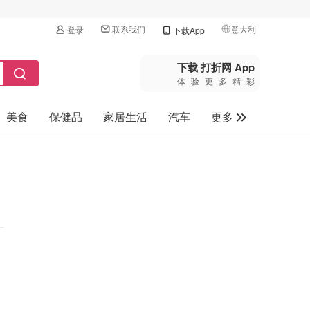
联系我们
意大利
登录
下载App
🇺🇸
美国
下载 打折网 App
体验更多精彩
🇨🇳
中国
美食
保健品
家居生活
汽车
更多
🇨🇦
加拿大
🇬🇧
家电数码
英国
母婴玩具
🇩🇪
德国
旅游
🇫🇷
法国
🇮🇹
意大利
🇦🇺
澳洲
🇳🇿
新西兰