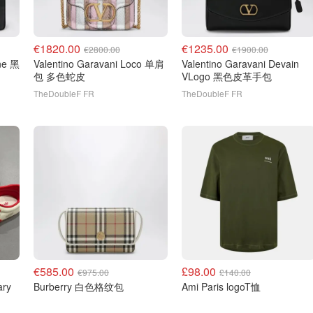
€1820.00
€1235.00
€2800.00
€1900.00
Valentino Garavani Loco 单肩
Valentino Garavani Devain
包 多色蛇皮
VLogo 黑色皮革手包
TheDoubleF FR
TheDoubleF FR
€585.00
£98.00
€975.00
£140.00
Burberry 白色格纹包
Ami Paris logoT恤