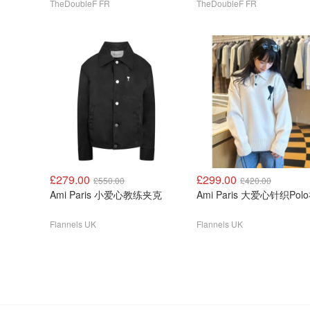
TheDoubleF FR
TheDoubleF FR
£279.00
£299.00
£550.00
£420.00
Ami Paris 小爱心教练夹克
Ami Paris 大爱心针织Pol
Flannels UK
Flannels UK