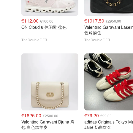
€112.00
€1917.50
€160.00
€2950.00
ON Cloud 6 休闲鞋 盐色
Valentino Garavani Laseine 黑
色购物包
TheDoubleF FR
TheDoubleF FR
€1625.00
€79.20
€2500.00
€99.00
Valentino Garavani Djuna 肩
adidas Originals Tokyo Mary
包 白色羔羊皮
Jane 奶白红金