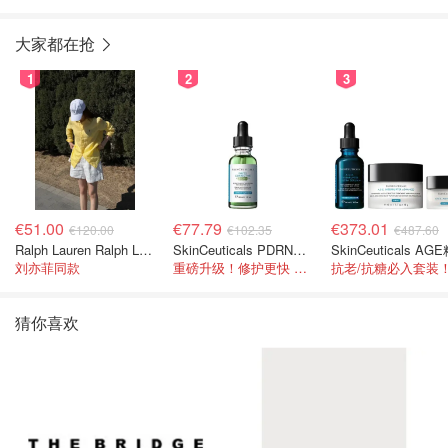
色
大家都在抢
1
2
3
€51.00
€77.79
€373.01
€120.00
€102.35
€487.60
Ralph Lauren Ralph Lauren 男童亚麻衬衫
SkinCeuticals PDRN色修精华 30ml
刘亦菲同款
重磅升级！修护更快 皮肤更健康！
猜你喜欢