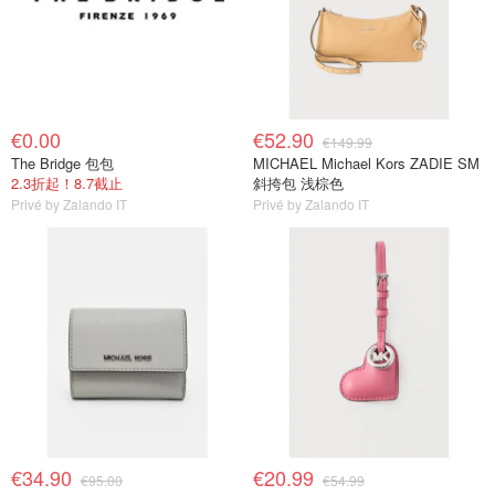
€0.00
€52.90
€149.99
The Bridge 包包
MICHAEL Michael Kors ZADIE SM
2.3折起！8.7截止
斜挎包 浅棕色
Privé by Zalando IT
Privé by Zalando IT
€34.90
€20.99
€95.00
€54.99