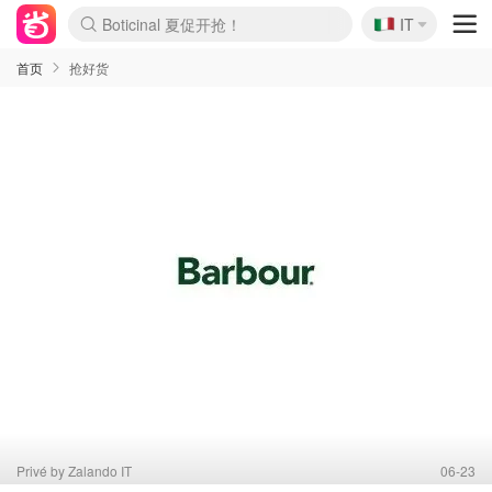
Boticinal 夏促开抢！
🇮🇹
IT
4折！lulu周四疯狂上新
速领！Stanley独家85折
Zalando 奥莱闪促！每日更新
首页
抢好货
Privé by Zalando IT
06-23