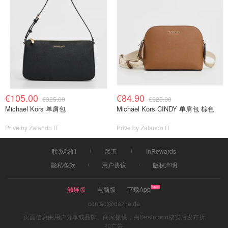
€105.00
€84.90
€325.00
€225.00
Michael Kors 单肩包
Michael Kors CINDY 单肩包 棕色
Privé by Zalando IT
Privé by Zalando IT
联系我们
黑五
InRewards
隐私条款
用户协议
版权声明
触屏版
电脑版
下载App
contact@dazhe.de
页面信息由用户分享或品牌、商家提供，由Dealmoon核实后发布折
扣广告