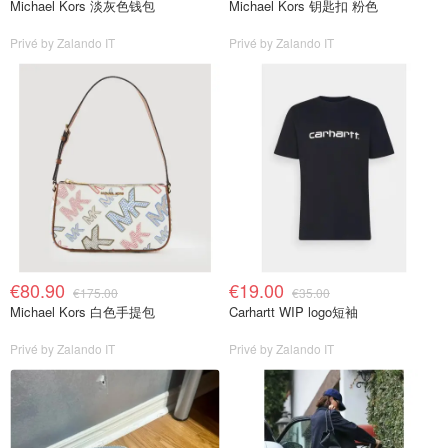
Michael Kors 淡灰色钱包
Michael Kors 钥匙扣 粉色
Privé by Zalando IT
Privé by Zalando IT
€80.90
€19.00
€175.00
€35.00
Michael Kors 白色手提包
Carhartt WIP logo短袖
Privé by Zalando IT
Privé by Zalando IT