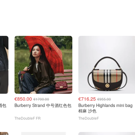
€850.00
€716.25
€1700.00
€955.00
水桶包
Burberry Strand 中号酒红色包
Burberry Highlands mini bag
棉麻 沙色
TheDoubleF FR
TheDoubleF