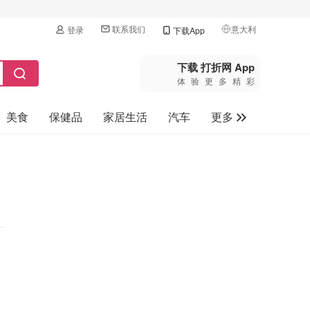
联系我们
意大利
登录
下载App
🇺🇸
美国
下载 打折网 App
体验更多精彩
🇨🇳
中国
美食
保健品
家居生活
汽车
更多
🇨🇦
加拿大
🇬🇧
家电数码
英国
母婴玩具
🇩🇪
德国
旅游
🇫🇷
法国
🇮🇹
意大利
🇦🇺
澳洲
🇳🇿
新西兰