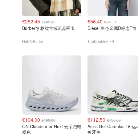
€252.45
€56.40
€495.00
€94.00
Burberry 格纹羊绒流苏围巾
Diesel 白色金属D标志T恤
Net-A-Porter
TheDoubleF FR
€104.00
€112.50
€160.00
€150.00
ON Cloudsurfer Next 云朵跑鞋
Asics Gel-Cumulus 16 运动鞋
粉色
象牙色