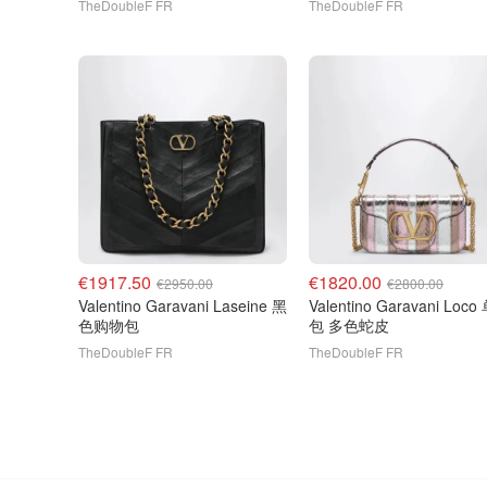
TheDoubleF FR
TheDoubleF FR
€1917.50
€1820.00
€2950.00
€2800.00
Valentino Garavani Laseine 黑
Valentino Garavani Loco 单肩
色购物包
包 多色蛇皮
TheDoubleF FR
TheDoubleF FR