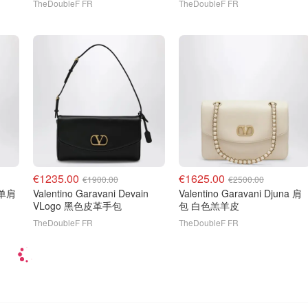
TheDoubleF FR
TheDoubleF FR
€1235.00
€1625.00
€1900.00
€2500.00
Valentino Garavani Devain
Valentino Garavani Djuna 肩
VLogo 黑色皮革手包
包 白色羔羊皮
TheDoubleF FR
TheDoubleF FR