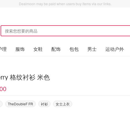
Dealmoon may be paid when users buy items via our links.
护理
服饰
女鞋
配饰
包包
男士
运动户外
Burberry 格纹衬衫 米色
00
TheDoubleF FR
衬衫
女士上衣