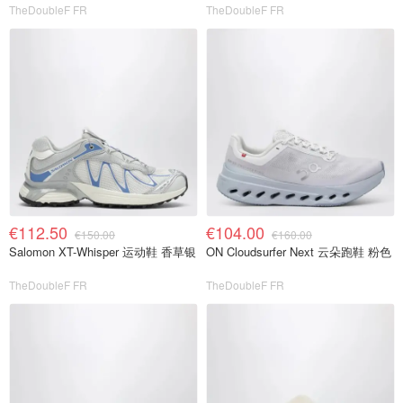
TheDoubleF FR
TheDoubleF FR
€112.50
€104.00
€150.00
€160.00
Salomon XT-Whisper 运动鞋 香草银
ON Cloudsurfer Next 云朵跑鞋 粉色
TheDoubleF FR
TheDoubleF FR