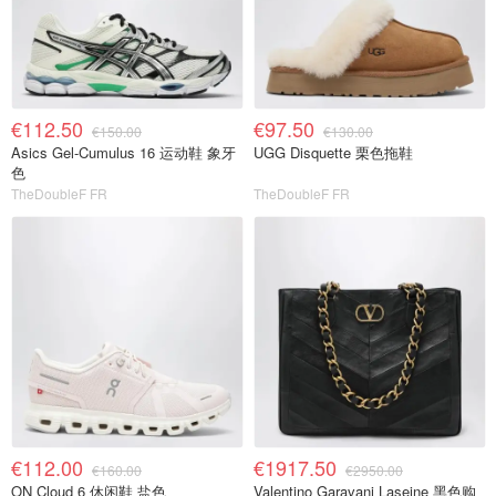
€112.50
€97.50
€150.00
€130.00
Asics Gel-Cumulus 16 运动鞋 象牙
UGG Disquette 栗色拖鞋
色
TheDoubleF FR
TheDoubleF FR
€112.00
€1917.50
€160.00
€2950.00
ON Cloud 6 休闲鞋 盐色
Valentino Garavani Laseine 黑色购