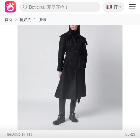
🇮🇹
Boticinal 夏促开抢！
IT
4折！lulu周四疯狂上新
速领！Stanley独家85折
Zalando 奥莱闪促！每日更新
首页
抢好货
服饰
TheDoubleF FR
06-23