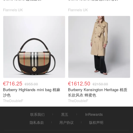
Flannels UK
Flannels UK
€716.25
€1612.50
€955.00
€2150.00
Burberry Highlands mini bag 棉麻
Burberry Kensington Heritage 棉质
沙色
长款风衣 蜂蜜色
TheDoubleF
TheDoubleF
联系我们
黑五
InRewards
隐私条款
用户协议
版权声明