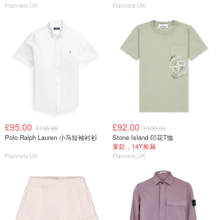
Flannels UK
Flannels UK
£95.00
£92.00
£135.00
£130.00
Polo Ralph Lauren 小马短袖衬衫
Stone Island 印花T恤
童款，14Y捡漏
Flannels UK
Flannels UK