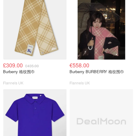
£309.00
€558.00
£435.00
Burberry 格纹围巾
Burberry BURBERRY 格纹围巾
Flannels UK
Flannels UK