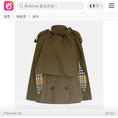
🇮🇹
4折！lulu周四疯狂上新
IT
Boticinal 夏促开抢！
速领！Stanley独家85折
Zalando 奥莱闪促！每日更新
首页
抢好货
服饰
Flannels UK
06-23