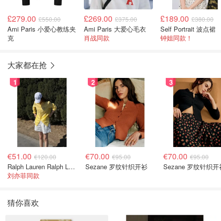
£279.00
£269.00
£189.00
£550.00
£375.00
£380.00
Ami Paris 小爱心教练夹
Ami Paris 大爱心毛衣
Self Portrait 波点裙
克
肖战同款
钟姐同款！
大家都在抢
1
2
3
€51.00
€70.00
€70.00
€120.00
€95.00
€95.00
Ralph Lauren Ralph Lauren 男童亚麻衬衫
Sezane 罗纹针织开衫
Sezane 罗纹针织开
刘亦菲同款
猜你喜欢