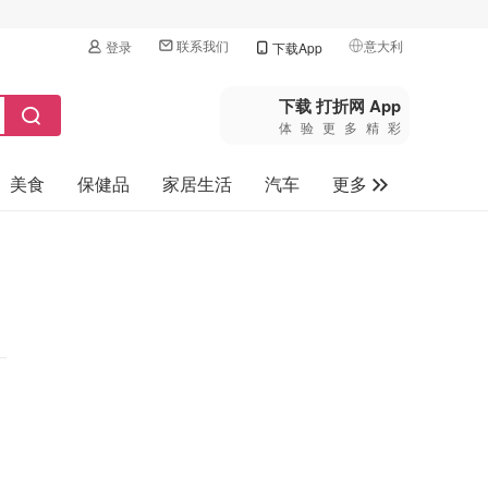
联系我们
意大利
登录
下载App
🇺🇸
美国
下载 打折网 App
体验更多精彩
🇨🇳
中国
美食
保健品
家居生活
汽车
更多
🇨🇦
加拿大
🇬🇧
家电数码
英国
母婴玩具
🇩🇪
德国
旅游
🇫🇷
法国
🇮🇹
意大利
🇦🇺
澳洲
🇳🇿
新西兰