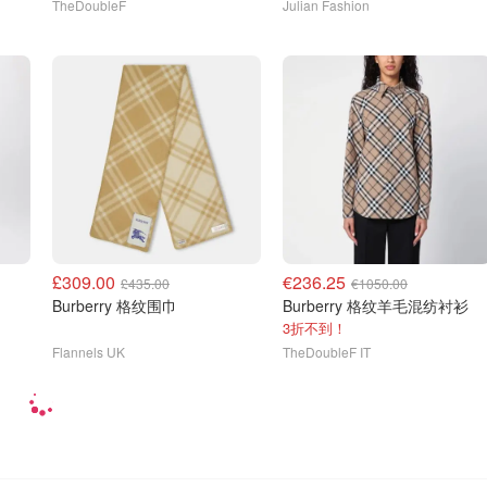
TheDoubleF
Julian Fashion
£309.00
€236.25
£435.00
€1050.00
Burberry 格纹围巾
Burberry 格纹羊毛混纺衬衫
3折不到！
Flannels UK
TheDoubleF IT