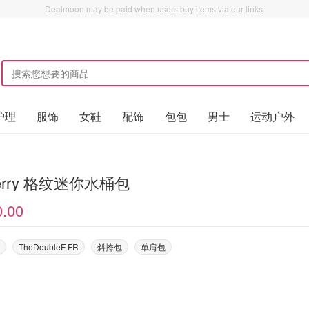
Dealmoon may be paid when users buy items via our links.
护理
服饰
女鞋
配饰
包包
男士
运动户外
berry 格纹迷你水桶包
0.00
TheDoubleF FR
斜挎包
单肩包