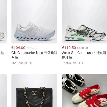
€104.00
€112.50
€160.00
€150.00
ON Cloudsurfer Next 云朵跑鞋
Asics Gel-Cumulus 16 运动鞋
粉色
象牙色
TheDoubleF FR
TheDoubleF FR