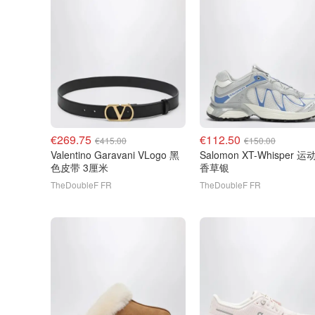
€269.75
€112.50
€415.00
€150.00
Valentino Garavani VLogo 黑
Salomon XT-Whisper 运动鞋
色皮带 3厘米
香草银
TheDoubleF FR
TheDoubleF FR