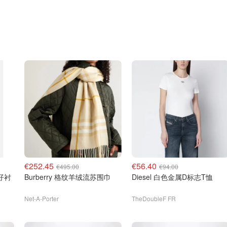
€252.45
€56.40
€495.00
€94.00
牛仔衬
Burberry 格纹羊绒流苏围巾
Diesel 白色金属D标志T恤
Net-A-Porter
TheDoubleF FR