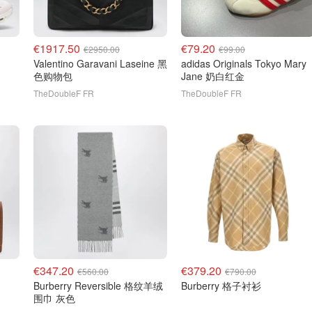
€1917.50
€79.20
€2950.00
€99.00
Valentino Garavani Laseine 黑
adidas Originals Tokyo Mary
色购物包
Jane 奶白红金
TheDoubleF FR
TheDoubleF FR
€347.20
€379.20
€560.00
€790.00
Burberry Reversible 格纹羊绒
Burberry 格子衬衫
围巾 灰色