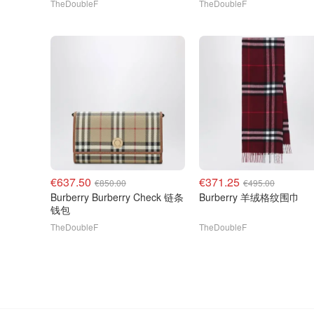
TheDoubleF
TheDoubleF
€637.50
€371.25
€850.00
€495.00
Burberry Burberry Check 链条
Burberry 羊绒格纹围巾
钱包
TheDoubleF
TheDoubleF