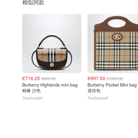
相似同款
€716.25
€997.50
€955.00
€1330.00
Burberry Highlands mini bag
Burberry Pocket Mini ba
棉麻 沙色
迷你包
TheDoubleF
TheDoubleF