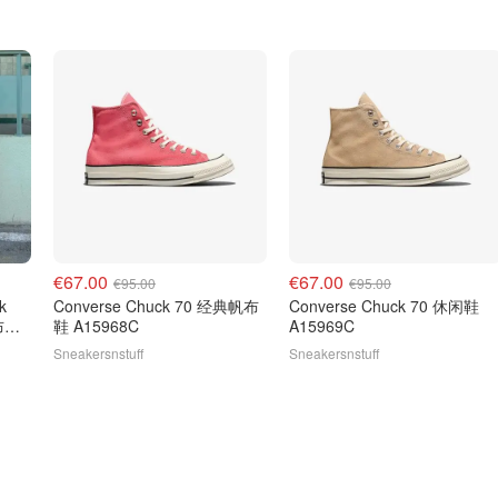
€67.00
€67.00
€95.00
€95.00
k
Converse Chuck 70 经典帆布
Converse Chuck 70 休闲鞋
帆布运
鞋 A15968C
A15969C
Sneakersnstuff
Sneakersnstuff