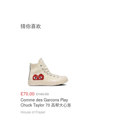
猜你喜欢
£70.00
£140.00
Comme des Garcons Play
Chuck Taylor 70 高帮大心形
House of Fraser