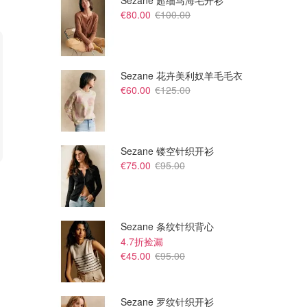
Sezane 超细马海毛开衫
€80.00
€100.00
Sezane 花卉美利奴羊毛毛衣
€60.00
€125.00
Sezane 镂空针织开衫
€75.00
€95.00
£28.00
£70.00
£140.00
£140.00
Comme des Garcons Play
Comme des Garcons Play
Chuck Taylor 70 高帮帆布鞋
Chuck Taylor 70 High 爱心帆
心形图案
布鞋
House of Fraser
House of Fraser
Sezane 条纹针织背心
4.7折捡漏
€45.00
€95.00
Sezane 罗纹针织开衫