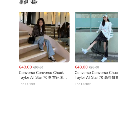
相似同款
€43.00
€43.00
€90.00
€90.00
Converse Converse Chuck
Converse Converse Chuc
Taylor All Star 70 帆布休闲鞋
Taylor All Star 70 高帮
黑色
动鞋
The Outnet
The Outnet