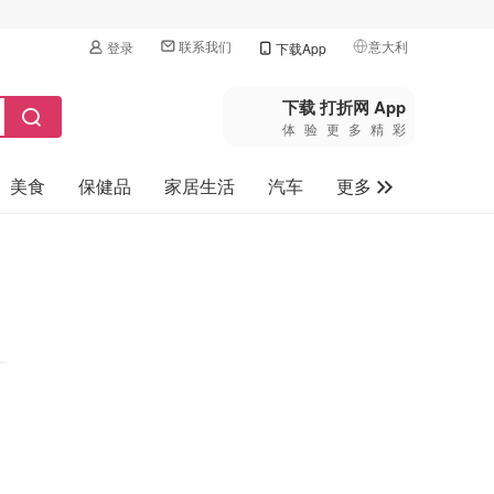
联系我们
意大利
登录
下载App
🇺🇸
美国
下载 打折网 App
体验更多精彩
🇨🇳
中国
美食
保健品
家居生活
汽车
更多
🇨🇦
加拿大
🇬🇧
家电数码
英国
母婴玩具
🇩🇪
德国
旅游
🇫🇷
法国
🇮🇹
意大利
🇦🇺
澳洲
🇳🇿
新西兰