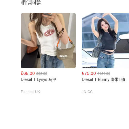
相似同款
£68.00
€75.00
£95.00
€150.00
Diesel T-Lynys 马甲
Diesel T-Bunny 绑带T恤
Flannels UK
LN-CC