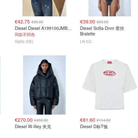
€42.75
€39.00
€95.00
€65.00
Diesel Diesel A199100JMBA 白色棉T恤
Diesel Scilla-Dnm 蕾丝
Bralette
同款不同色
Giglio (DE)
LN-CC
€270.00
€81.60
€450.00
€114.00
Diesel W-Illey 夹克
Diesel D标T恤