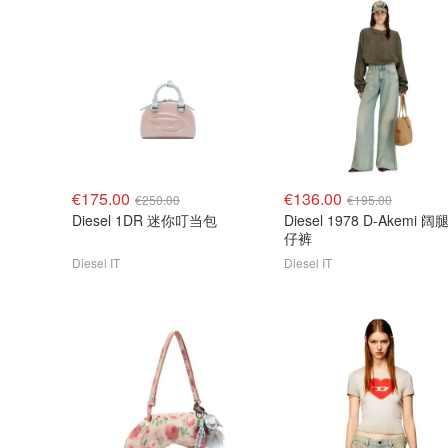
€175.00
€136.00
€250.00
€195.00
Diesel 1DR 迷你叮当包
Diesel 1978 D-Akemi 阔
仔裤
Diesel IT
Diesel IT