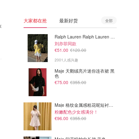
大家都在抢
最新好货
全部
享
Ralph Lauren Ralph Lauren 男童亚麻衬衫
刘亦菲同款
€51.00
€120.00
2001人感兴趣
Maje 天鹅绒亮片迷你连衣裙 黑
色
€75.00
€355.00
Maje 格纹金属感粗花呢短衬衫裙
粉嫩配色少女感满分！
€96.00
€355.00