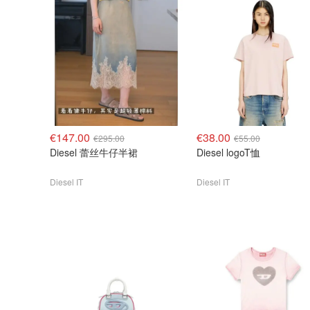
€147.00
€38.00
€295.00
€55.00
Diesel 蕾丝牛仔半裙
Diesel logoT恤
Diesel IT
Diesel IT