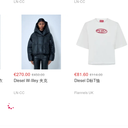
LN-CC
LN-CC
€270.00
€81.60
€450.00
€114.00
上衣
Diesel W-Illey 夹克
Diesel D标T恤
LN-CC
Flannels UK