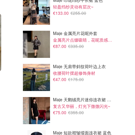
Maje 印花绉纱中长裙 蓝色
轻盈绉纱灵动有层次~
€133.00
€255.00
Maje 金属亮片花呢外套
金属亮片点缀吸睛，花呢质感高级又显贵
€87.00
€335.00
Maje 无肩带斜纹荷叶边上衣
收腰荷叶摆超修饰身材
€885.00
€650.00
€47.00
€175.00
Maison Margiela Tabi分趾短靴
Miu Miu 天鹅绒珍珠装饰拖鞋
Glamood
Glamood
Maje 天鹅绒亮片迷你连衣裙 黑色
复古又华丽，灯光下微微闪光~
€75.00
€355.00
Maje 短款褶皱缎面连衣裙 蓝色