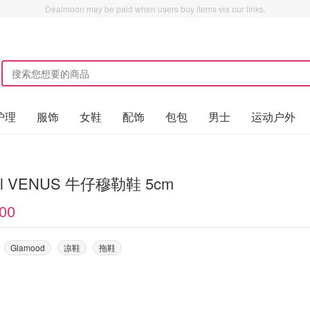
Dealmoon may be paid when users buy items via our links.
护理
服饰
女鞋
配饰
包包
男士
运动户外
el VENUS 牛仔穆勒鞋 5cm
00
Glamood
凉鞋
拖鞋