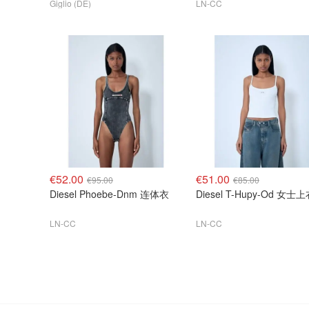
Giglio (DE)
LN-CC
€52.00
€51.00
€95.00
€85.00
Diesel Phoebe-Dnm 连体衣
Diesel T-Hupy-Od 女士
LN-CC
LN-CC