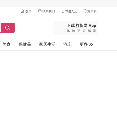
联系我们
意大利
登录
下载App
🇺🇸
美国
下载 打折网 App
体验更多精彩
🇨🇳
中国
美食
保健品
家居生活
汽车
更多
🇨🇦
加拿大
🇬🇧
家电数码
英国
母婴玩具
🇩🇪
德国
旅游
🇫🇷
法国
🇮🇹
意大利
🇦🇺
澳洲
🇳🇿
新西兰