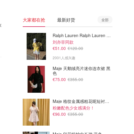
大家都在抢
最新好货
全部
享
Ralph Lauren Ralph Lauren 男童亚麻衬衫
刘亦菲同款
€51.00
€120.00
2001人感兴趣
Maje 天鹅绒亮片迷你连衣裙 黑
色
€75.00
€355.00
Maje 格纹金属感粗花呢短衬衫裙
粉嫩配色少女感满分！
€96.00
€355.00