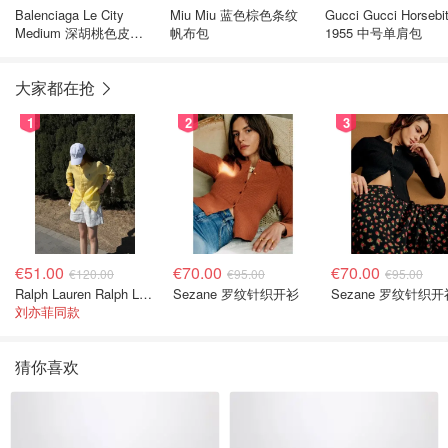
Balenciaga Le City
Miu Miu 蓝色棕色条纹
Gucci Gucci Horsebi
Medium 深胡桃色皮革
帆布包
1955 中号单肩包
手提包
大家都在抢
1
2
3
€51.00
€70.00
€70.00
€120.00
€95.00
€95.00
Ralph Lauren Ralph Lauren 男童亚麻衬衫
Sezane 罗纹针织开衫
Sezane 罗纹针织开
刘亦菲同款
猜你喜欢