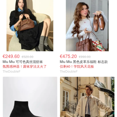
€249.60
€475.20
€520.00
€990.00
Miu Miu 可可色真丝混纺袜
Miu Miu 黑色皮革乐福鞋 标志款
氛围感神器！露袜穿法太火了
仅剩40！学院风天花板
TheDoubleF
TheDoubleF