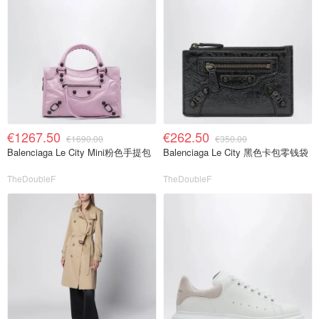
€1267.50
€262.50
€1690.00
€350.00
Balenciaga Le City Mini粉色手提包
Balenciaga Le City 黑色卡包零钱袋
TheDoubleF
TheDoubleF