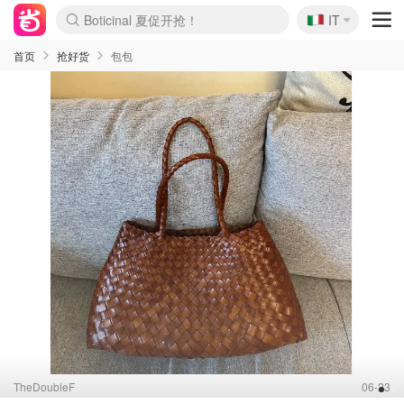
🇮🇹
4折！lulu周四疯狂上新
IT
速领！Stanley独家85折
Zalando 奥莱闪促！每日更新
首页
抢好货
包包
TheDoubleF
06-23
1
2