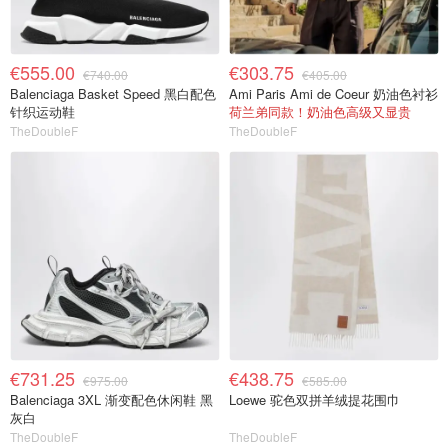
€555.00
€303.75
€740.00
€405.00
Balenciaga Basket Speed 黑白配色
Ami Paris Ami de Coeur 奶油色衬衫
针织运动鞋
荷兰弟同款！奶油色高级又显贵
TheDoubleF
TheDoubleF
€731.25
€438.75
€975.00
€585.00
Balenciaga 3XL 渐变配色休闲鞋 黑
Loewe 驼色双拼羊绒提花围巾
灰白
TheDoubleF
TheDoubleF