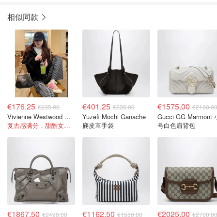
相似同款
€176.25
€401.25
€1575.00
€235.00
€535.00
€2100.0
Vivienne Westwood Granny Frame Bag 黑色PU
Yuzefi Mochi Ganache
Gucci GG Marmont 小
复古感满分，甜酷女孩闭眼冲！
麂皮革手袋
号白色肩背包
€1867.50
€1162.50
€2025.00
€2490.00
€1550.00
€2700.0