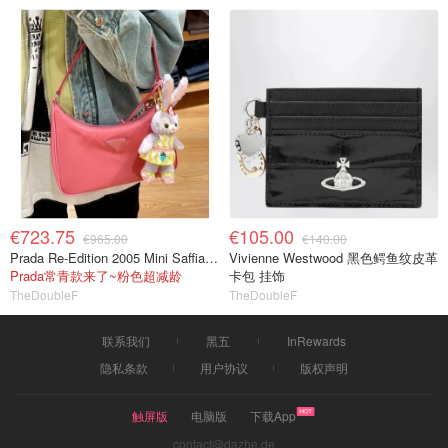
€723.75
€105.00
€965.00
€140.00
Prada Re-Edition 2005 Mini Saffiano皮革尼龙包 粉色
Vivienne Westwood 黑色鳄鱼纹皮革
Prada常青款来了~粉色超减龄
卡包 挂饰
TheDoubleF
TheDoubleF
联系我们
黑五
InRewards
隐私条款
用户协议
版权声明
触屏版
电脑版
下载App
contact@dazhe.de