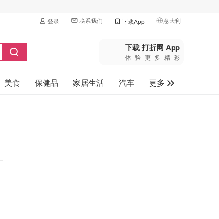
联系我们
意大利
登录
下载App
🇺🇸
美国
下载 打折网 App
体验更多精彩
🇨🇳
中国
美食
保健品
家居生活
汽车
更多
🇨🇦
加拿大
🇬🇧
家电数码
英国
母婴玩具
🇩🇪
德国
旅游
🇫🇷
法国
🇮🇹
意大利
🇦🇺
澳洲
🇳🇿
新西兰