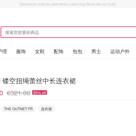
Dealmoon may be paid when users buy items via our links.
护理
服饰
女鞋
配饰
包包
男士
运动户外
ni 镂空扭绳蕾丝中长连衣裙
0
€321.00
90% off
THE OUTNET FR
连衣裙