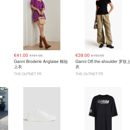
€41.00
€39.00
€161.00
€193.00
Ganni Broderie Anglaise 棉短
Ganni Off-the-shoulder 罗纹
上衣
衣
THE OUTNET FR
THE OUTNET FR