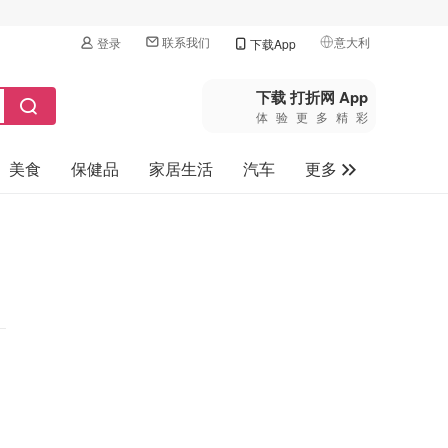
联系我们
意大利
登录
下载App
🇺🇸
美国
下载 打折网 App
体验更多精彩
🇨🇳
中国
美食
保健品
家居生活
汽车
更多
🇨🇦
加拿大
🇬🇧
家电数码
英国
母婴玩具
🇩🇪
德国
旅游
🇫🇷
法国
🇮🇹
意大利
🇦🇺
澳洲
🇳🇿
新西兰