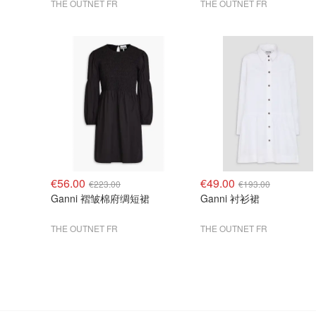
THE OUTNET FR
THE OUTNET FR
€56.00
€49.00
€223.00
€193.00
Ganni 褶皱棉府绸短裙
Ganni 衬衫裙
THE OUTNET FR
THE OUTNET FR