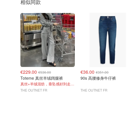
相似同款
€229.00
€36.00
€536.00
€351.00
Toteme 真丝羊绒阔腿裤
90s 高腰修身牛仔裤
真丝+羊绒混纺，垂坠感好到走路带风
THE OUTNET FR
THE OUTNET FR