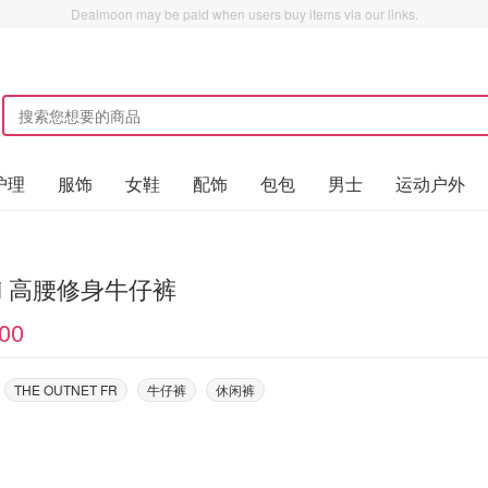
Dealmoon may be paid when users buy items via our links.
护理
服饰
女鞋
配饰
包包
男士
运动户外
ni 高腰修身牛仔裤
00
THE OUTNET FR
牛仔裤
休闲裤