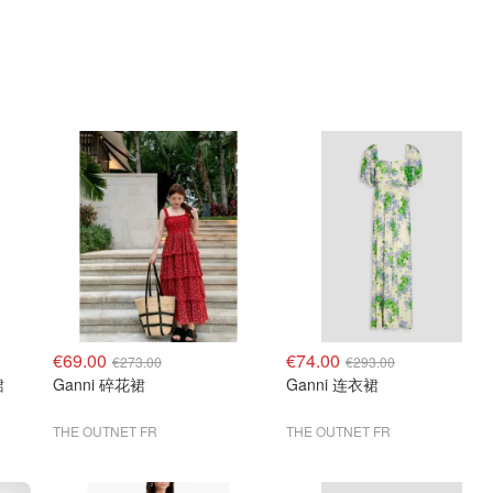
€69.00
€74.00
€273.00
€293.00
裙
Ganni 碎花裙
Ganni 连衣裙
THE OUTNET FR
THE OUTNET FR