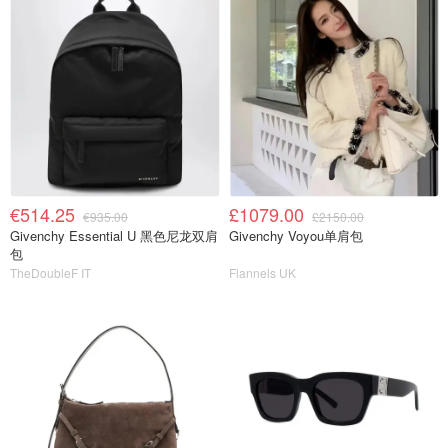
€514.25
£1079.00
€935.00
£2150.00
Givenchy Essential U 黑色尼龙双肩
Givenchy Voyou单肩包
包
TheDoubleF IT
Flannels UK