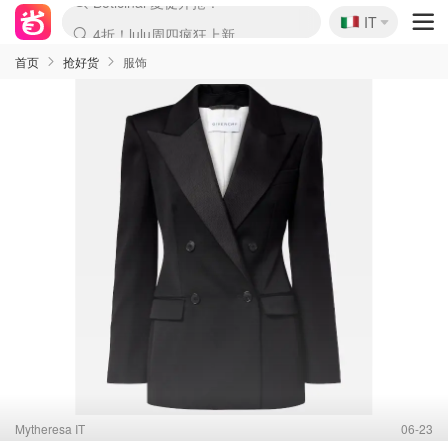
🇮🇹
4折！lulu周四疯狂上新
IT
Boticinal 夏促开抢！
速领！Stanley独家85折
Zalando 奥莱闪促！每日更新
首页
抢好货
服饰
Mytheresa IT
06-23