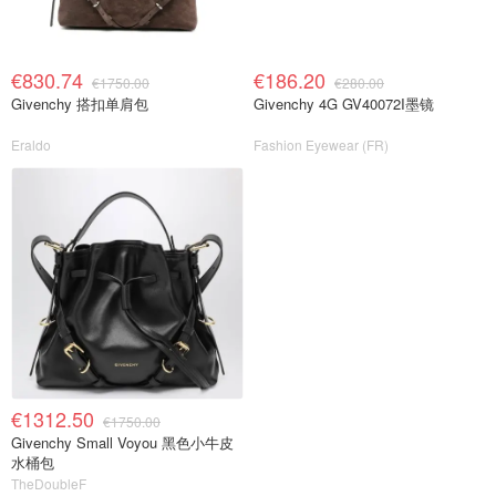
€830.74
€186.20
€1750.00
€280.00
Givenchy 搭扣单肩包
Givenchy 4G GV40072I墨镜
Eraldo
Fashion Eyewear (FR)
€1312.50
€1750.00
Givenchy Small Voyou 黑色小牛皮
水桶包
TheDoubleF