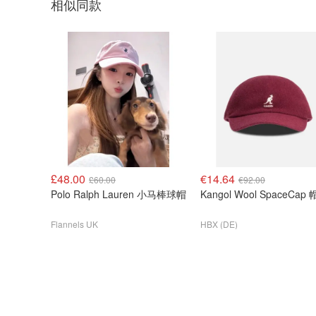
相似同款
£48.00
€14.64
£60.00
€92.00
Polo Ralph Lauren 小马棒球帽
Kangol Wool SpaceCap
Flannels UK
HBX (DE)