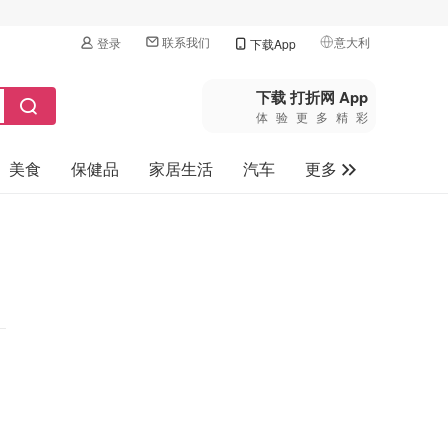
联系我们
意大利
登录
下载App
🇺🇸
美国
下载 打折网 App
体验更多精彩
🇨🇳
中国
美食
保健品
家居生活
汽车
更多
🇨🇦
加拿大
🇬🇧
家电数码
英国
母婴玩具
🇩🇪
德国
旅游
🇫🇷
法国
🇮🇹
意大利
🇦🇺
澳洲
🇳🇿
新西兰