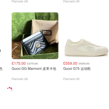
Flannels UK
Flannels UK
£175.00
£559.00
£275.00
£695.00
灰色
Gucci GG Marmont 皮革卡包
Gucci G75 运动鞋
Flannels UK
Flannels UK