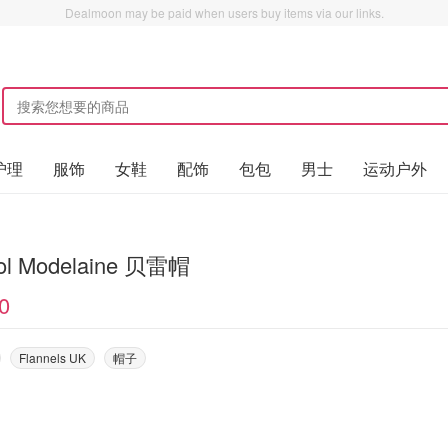
Dealmoon may be paid when users buy items via our links.
护理
服饰
女鞋
配饰
包包
男士
运动户外
ol Modelaine 贝雷帽
0
Flannels UK
帽子