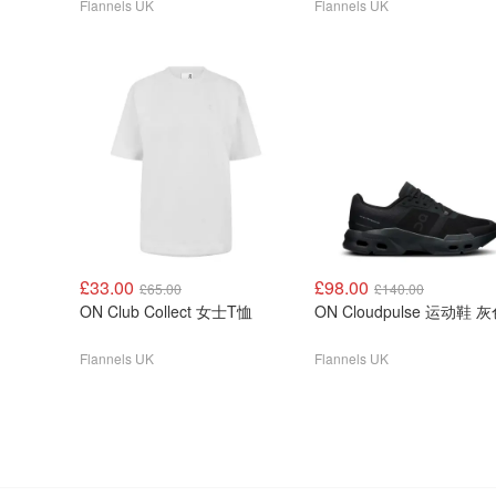
Flannels UK
Flannels UK
£33.00
£98.00
£65.00
£140.00
ON Club Collect 女士T恤
ON Cloudpulse 运动鞋 
Flannels UK
Flannels UK