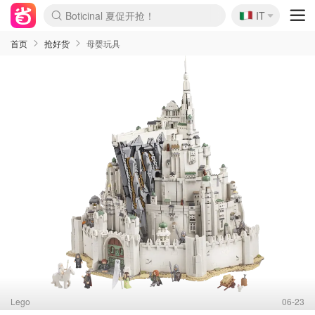
Boticinal 夏促开抢！
🇮🇹
IT
4折！lulu周四疯狂上新
速领！Stanley独家85折
Zalando 奥莱闪促！每日更新
首页
抢好货
母婴玩具
Lego
06-23