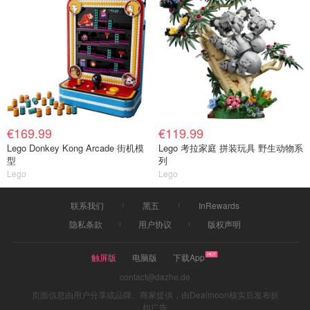
€169.99
€119.99
Lego Donkey Kong Arcade 街机模
Lego 考拉家庭 拼装玩具 野生动物系
型
列
Lego
Lego
联系我们
黑五
InRewards
隐私条款
用户协议
版权声明
触屏版
电脑版
下载App
contact@dazhe.de
页面信息由用户分享或品牌、商家提供，由Dealmoon核实后发布折
扣广告