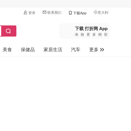
联系我们
意大利
登录
下载App
🇺🇸
美国
下载 打折网 App
体验更多精彩
🇨🇳
中国
美食
保健品
家居生活
汽车
更多
🇨🇦
加拿大
🇬🇧
家电数码
英国
母婴玩具
🇩🇪
德国
旅游
🇫🇷
法国
🇮🇹
意大利
🇦🇺
澳洲
🇳🇿
新西兰