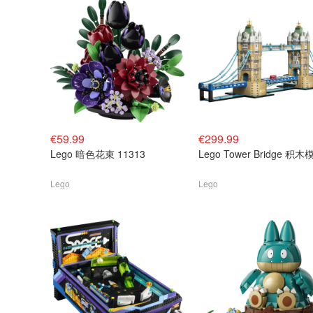
€59.99
€299.99
Lego 暗色花束 11313
Lego Tower Bridge 积木
Lego
Lego