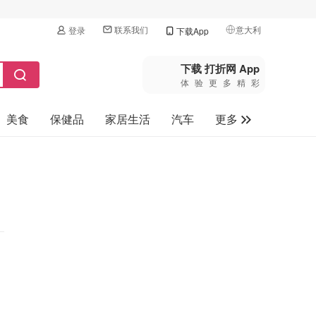
联系我们
意大利
登录
下载App
🇺🇸
美国
下载 打折网 App
体验更多精彩
🇨🇳
中国
美食
保健品
家居生活
汽车
更多
🇨🇦
加拿大
🇬🇧
家电数码
英国
母婴玩具
🇩🇪
德国
旅游
🇫🇷
法国
🇮🇹
意大利
🇦🇺
澳洲
🇳🇿
新西兰