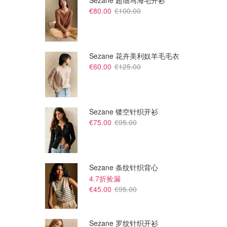
Sezane 超细马海毛开衫
€80.00
€100.00
Sezane 花卉美利奴羊毛毛衣
€60.00
€125.00
Sezane 镂空针织开衫
€75.00
€95.00
$4999.00
€39.99
Lego 达斯·维德™ 半身像
Lego Crocs 鞋扣 游戏组合 10
件套
Lego
Lego
Sezane 条纹针织背心
4.7折捡漏
€45.00
€95.00
Sezane 罗纹针织开衫