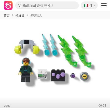
🇮🇹
Boticinal 夏促开抢！
IT
4折！lulu周四疯狂上新
速领！Stanley独家85折
Zalando 奥莱闪促！每日更新
首页
抢好货
母婴玩具
Lego
06-23