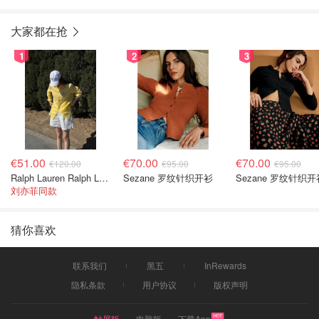
大家都在抢
1
2
3
€51.00
€70.00
€70.00
€120.00
€95.00
€95.00
Ralph Lauren Ralph Lauren 男童亚麻衬衫
Sezane 罗纹针织开衫
Sezane 罗纹针织开
刘亦菲同款
猜你喜欢
联系我们
黑五
InRewards
隐私条款
用户协议
版权声明
触屏版
电脑版
下载App