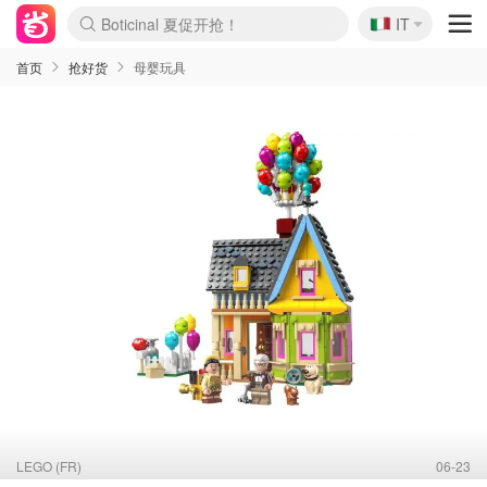
🇮🇹
Boticinal 夏促开抢！
IT
4折！lulu周四疯狂上新
速领！Stanley独家85折
Zalando 奥莱闪促！每日更新
首页
抢好货
母婴玩具
LEGO (FR)
06-23