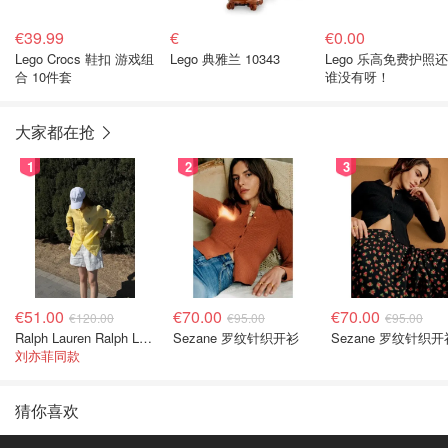
€39.99
€
€0.00
Lego Crocs 鞋扣 游戏组
Lego 典雅兰 10343
Lego 乐高免费护照
合 10件套
谁没有呀！
大家都在抢
1
2
3
€51.00
€70.00
€70.00
€120.00
€95.00
€95.00
Ralph Lauren Ralph Lauren 男童亚麻衬衫
Sezane 罗纹针织开衫
Sezane 罗纹针织开
刘亦菲同款
猜你喜欢