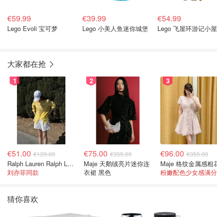
€59.99
€39.99
€54.99
Lego Evoli 宝可梦
Lego 小美人鱼迷你城堡
Lego 飞屋环游记小屋
大家都在抢
1
2
3
€51.00
€75.00
€96.00
€120.00
€355.00
€355.00
Ralph Lauren Ralph Lauren 男童亚麻衬衫
Maje 天鹅绒亮片迷你连
刘亦菲同款
衣裙 黑色
粉嫩配色少女感满分
猜你喜欢