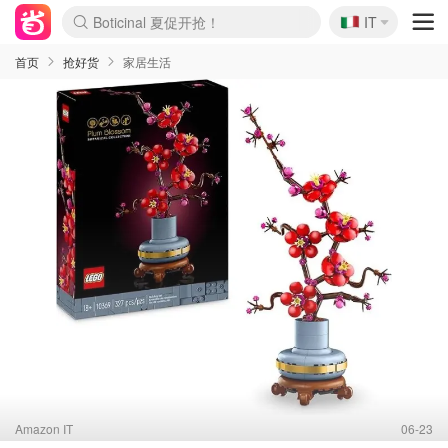
🇮🇹
4折！lulu周四疯狂上新
IT
Boticinal 夏促开抢！
速领！Stanley独家85折
Zalando 奥莱闪促！每日更新
首页
抢好货
家居生活
Amazon IT
06-23