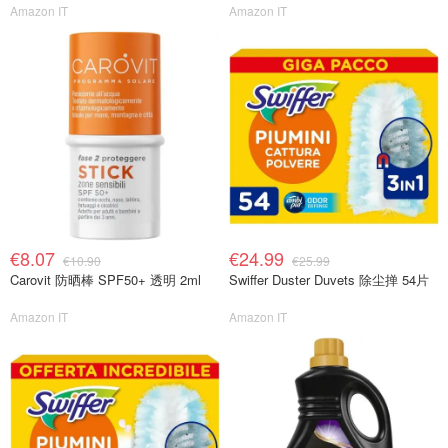
Amazon IT
Amazon IT
€8.07
€24.99
€10.90
€25.99
Carovit 防晒棒 SPF50+ 透明 2ml
Swiffer Duster Duvets 除尘掸 54片
Amazon IT
Amazon IT