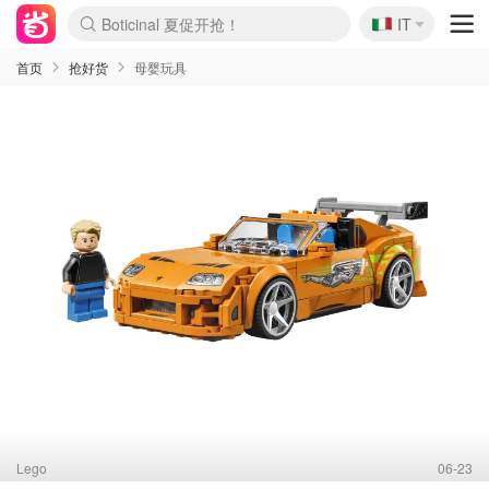
Boticinal 夏促开抢！
🇮🇹
IT
4折！lulu周四疯狂上新
速领！Stanley独家85折
Zalando 奥莱闪促！每日更新
首页
抢好货
母婴玩具
Lego
06-23