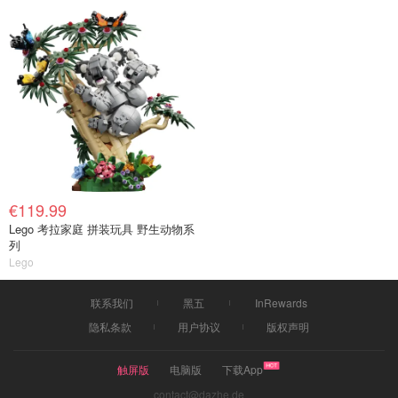
€119.99
Lego 考拉家庭 拼装玩具 野生动物系
列
Lego
联系我们
黑五
InRewards
隐私条款
用户协议
版权声明
触屏版
电脑版
下载App
contact@dazhe.de