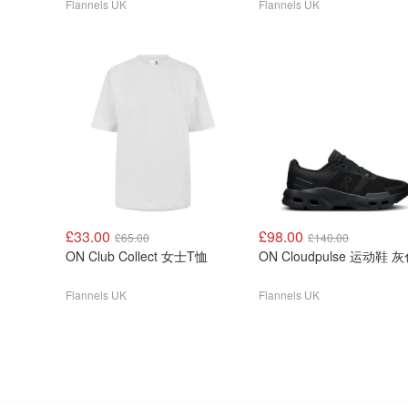
Flannels UK
Flannels UK
£33.00
£98.00
£65.00
£140.00
ON Club Collect 女士T恤
ON Cloudpulse 运动鞋 
Flannels UK
Flannels UK