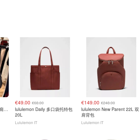
€49.00
€149.00
€68.00
€248.00
lululemon Ruched Mini 单肩包 1.5L
lululemon Daily 多口袋托特包
lululemon New Parent 22L 双
20L
肩背包
Lululemon IT
Lululemon IT