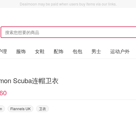
Dealmoon may be paid when users buy items via our links.
护理
服饰
女鞋
配饰
包包
男士
运动户外
lemon Scuba连帽卫衣
60
on
Flannels UK
卫衣