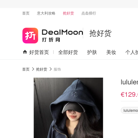
首页
意大利攻略
抢好货
点击排行
抢好货
好货首页
全部好货
护肤
美妆
个人
首页
抢好货
服饰
lulu
€129.
lululem