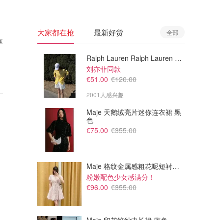
大家都在抢
最新好货
全部
享
Ralph Lauren Ralph Lauren 男童亚麻衬衫
刘亦菲同款
€51.00
€120.00
2001人感兴趣
Maje 天鹅绒亮片迷你连衣裙 黑
色
€75.00
€355.00
Maje 格纹金属感粗花呢短衬衫裙
粉嫩配色少女感满分！
€96.00
€355.00