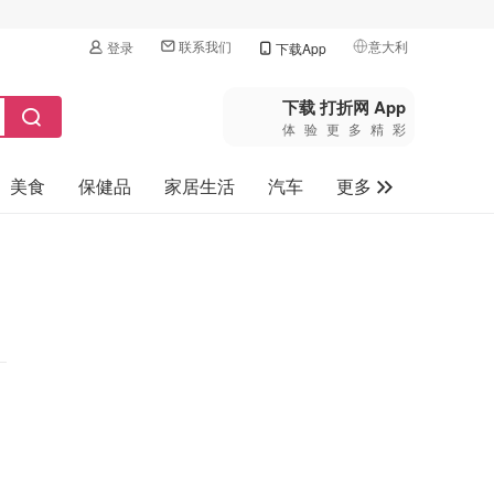
联系我们
意大利
登录
下载App
🇺🇸
美国
下载 打折网 App
体验更多精彩
🇨🇳
中国
美食
保健品
家居生活
汽车
更多
🇨🇦
加拿大
🇬🇧
家电数码
英国
母婴玩具
🇩🇪
德国
旅游
🇫🇷
法国
🇮🇹
意大利
🇦🇺
澳洲
🇳🇿
新西兰