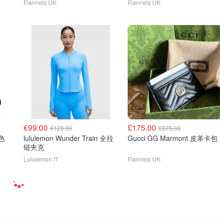
Flannels UK
Flannels UK
€99.00
£175.00
€128.00
£275.00
灰色
lululemon Wunder Train 全拉
Gucci GG Marmont 皮革卡包
链夹克
Lululemon IT
Flannels UK