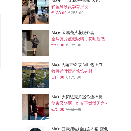
Maje 印花绉纱中长裙 蓝色
轻盈绉纱灵动有层次~
€133.00
€255.00
Maje 金属亮片花呢外套
金属亮片点缀吸睛，花呢质感高级又显贵
€87.00
€335.00
Maje 无肩带斜纹荷叶边上衣
收腰荷叶摆超修饰身材
€96.00
€71.40
€120.00
€120.00
€47.00
€175.00
lululemon Define Nulu 夹克
lululemon Scuba 短款卫衣
Net-A-Porter
Net-A-Porter
Maje 天鹅绒亮片迷你连衣裙 黑色
复古又华丽，灯光下微微闪光~
€75.00
€355.00
Maje 短款褶皱缎面连衣裙 蓝色