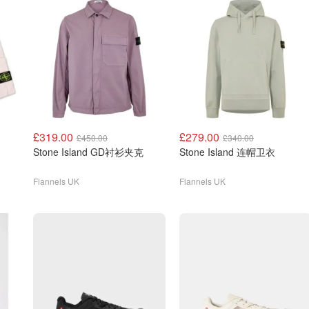
£319.00
£279.00
£450.00
£340.00
Stone Island GD衬衫夹克
Stone Island 连帽卫衣
Flannels UK
Flannels UK