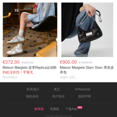
€372.00
€900.00
€620.00
€1200.00
Maison Margiela 皮革Replica运动鞋
Maison Margiela Glam Slam 黑色皮
到处没折扣！手慢无
革包
Rboutique
Giglio (DE)
联系我们
黑五
InRewards
隐私条款
用户协议
版权声明
触屏版
电脑版
下载App
contact@dazhe.de