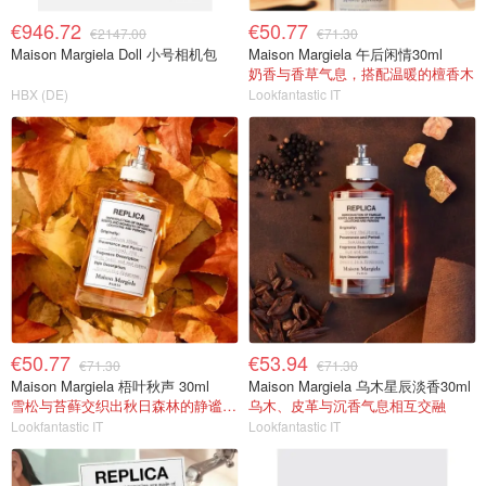
€946.72
€50.77
€2147.00
€71.30
Maison Margiela Doll 小号相机包
Maison Margiela 午后闲情30ml
奶香与香草气息，搭配温暖的檀香木
HBX (DE)
Lookfantastic IT
€50.77
€53.94
€71.30
€71.30
Maison Margiela 梧叶秋声 30ml
Maison Margiela 乌木星辰淡香30ml
雪松与苔藓交织出秋日森林的静谧气息
乌木、皮革与沉香气息相互交融
Lookfantastic IT
Lookfantastic IT