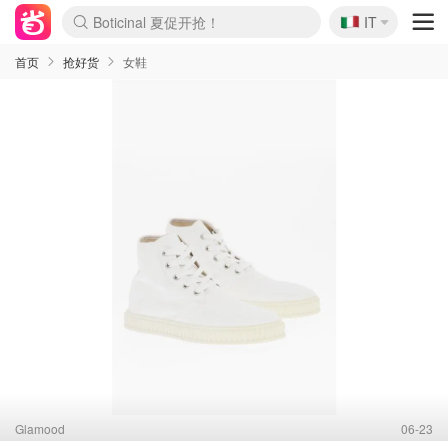
🇮🇹
4折！lulu周四疯狂上新
IT
Boticinal 夏促开抢！
速领！Stanley独家85折
Zalando 奥莱闪促！每日更新
首页
抢好货
女鞋
Glamood
06-23