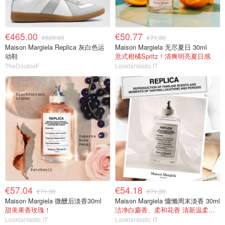
€465.00
€50.77
€620.00
€71.30
Maison Margiela Replica 灰白色运
Maison Margiela 无尽夏日 30ml
动鞋
意式柑橘Spritz！清爽明亮夏日感
TheDoubleF
Lookfantastic IT
€57.04
€54.18
€71.30
€71.30
Maison Margiela 微醺后淡香30ml
Maison Margiela 慵懒周末淡香 30ml
甜美果香玫瑰！
洁净白麝香、柔和花香 清新温柔又高级
Lookfantastic IT
Lookfantastic IT