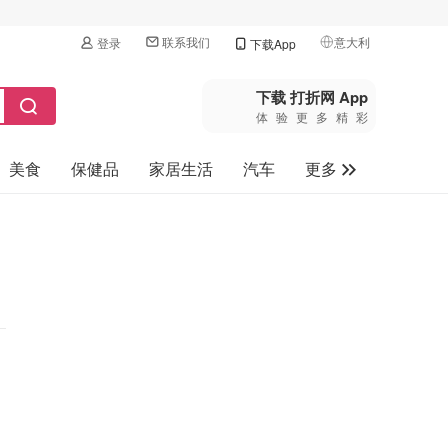
联系我们
意大利
登录
下载App
🇺🇸
美国
下载 打折网 App
体验更多精彩
🇨🇳
中国
美食
保健品
家居生活
汽车
更多
🇨🇦
加拿大
🇬🇧
家电数码
英国
母婴玩具
🇩🇪
德国
旅游
🇫🇷
法国
🇮🇹
意大利
🇦🇺
澳洲
🇳🇿
新西兰