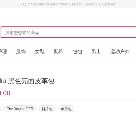
Dealmoon may be paid when users buy items via our links.
护理
服饰
女鞋
配饰
包包
男士
运动户外
Miu Miu 黑色亮面皮革包
0.00
TheDoubleF FR
斜挎包
单肩包