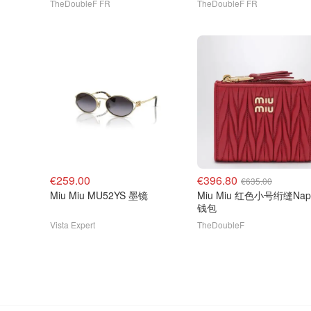
TheDoubleF FR
TheDoubleF FR
€259.00
€396.80
€635.00
Miu Miu MU52YS 墨镜
Miu Miu 红色小号绗缝Nap
钱包
Vista Expert
TheDoubleF