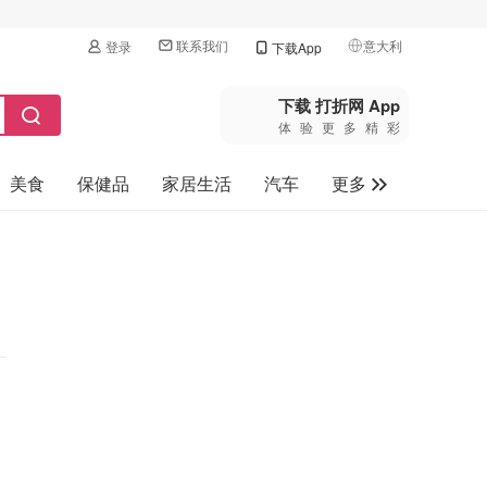
联系我们
意大利
登录
下载App
🇺🇸
美国
下载 打折网 App
体验更多精彩
🇨🇳
中国
美食
保健品
家居生活
汽车
更多
🇨🇦
加拿大
🇬🇧
家电数码
英国
母婴玩具
🇩🇪
德国
旅游
🇫🇷
法国
🇮🇹
意大利
🇦🇺
澳洲
🇳🇿
新西兰