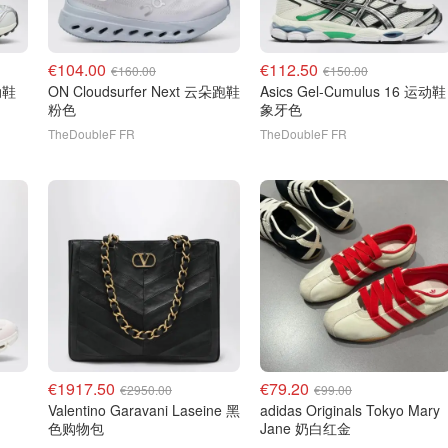
€104.00
€112.50
€160.00
€150.00
ON Cloudsurfer Next 云朵跑鞋
Asics Gel-Cumulus 16 运动鞋
粉色
象牙色
TheDoubleF FR
TheDoubleF FR
€1917.50
€79.20
€2950.00
€99.00
Valentino Garavani Laseine 黑
adidas Originals Tokyo Mary
色购物包
Jane 奶白红金