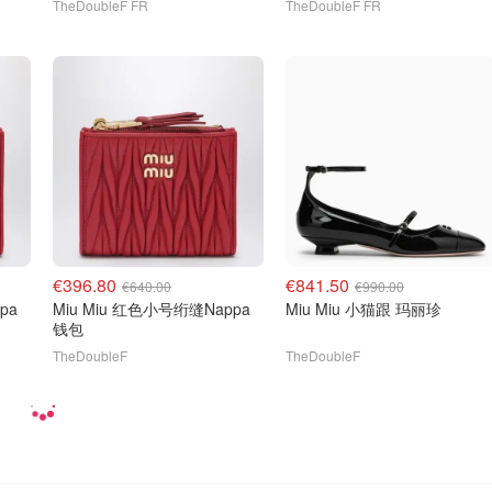
TheDoubleF FR
TheDoubleF FR
€396.80
€841.50
€640.00
€990.00
pa
Miu Miu 红色小号绗缝Nappa
Miu Miu 小猫跟 玛丽珍
钱包
TheDoubleF
TheDoubleF