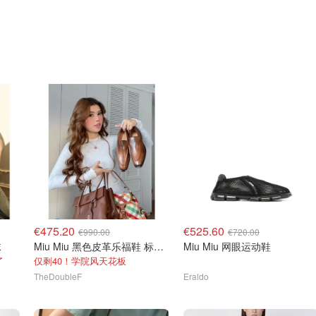
€475.20
€525.60
€990.00
€720.00
袜
Miu Miu 黑色皮革乐福鞋 标志款
Miu Miu 网眼运动鞋
了
仅剩40！学院风天花板
TheDoubleF
Eraldo