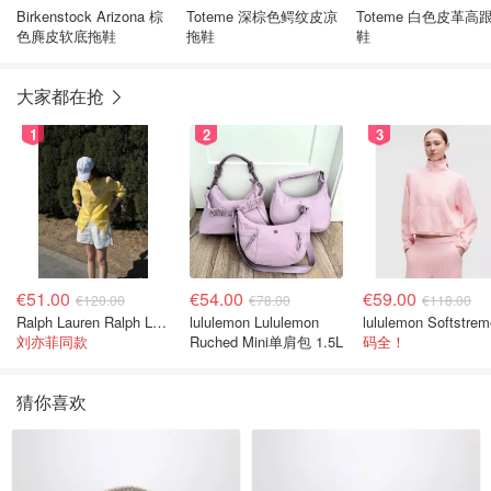
Birkenstock Arizona 棕
Toteme 深棕色鳄纹皮凉
Toteme 白色皮革高跟凉
色麂皮软底拖鞋
拖鞋
鞋
大家都在抢
1
2
3
€51.00
€54.00
€59.00
€120.00
€78.00
€118.00
Ralph Lauren Ralph Lauren 男童亚麻衬衫
lululemon Lululemon
刘亦菲同款
Ruched Mini单肩包 1.5L
码全！
猜你喜欢