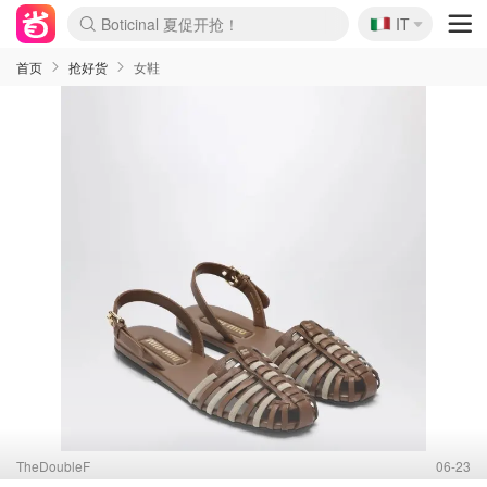
Boticinal 夏促开抢！
🇮🇹
4折！lulu周四疯狂上新
IT
速领！Stanley独家85折
Zalando 奥莱闪促！每日更新
首页
抢好货
女鞋
TheDoubleF
06-23