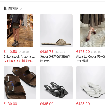
相似同款
€112.50
€438.75
€475.20
€150.00
€585.00
€990.00
Birkenstock Arizona Big Buckle 油蜡皮拖鞋
Gucci GG双G麻织穆勒
Alaia Le Coeur 黑色漆
仅剩36！！油蜡皮越穿越有质感
鞋 米色
皮细带鞋
€130.00
€435.00
€435.00