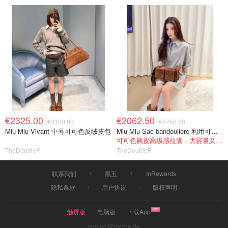
€2325.00
€2062.50
€3100.00
€2750.00
Miu Miu Vivant 中号可可色反绒皮包
Miu Miu Sac bandouliere 利用可可色麂皮
可可色麂皮高级感拉满，大容量又百搭
TheDoubleF
TheDoubleF
联系我们
黑五
InRewards
隐私条款
用户协议
版权声明
触屏版
电脑版
下载App
contact@dazhe.de