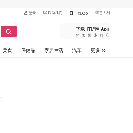
联系我们
意大利
登录
下载App
🇺🇸
美国
下载 打折网 App
体验更多精彩
🇨🇳
中国
美食
保健品
家居生活
汽车
更多
🇨🇦
加拿大
🇬🇧
家电数码
英国
母婴玩具
🇩🇪
德国
旅游
🇫🇷
法国
🇮🇹
意大利
🇦🇺
澳洲
🇳🇿
新西兰