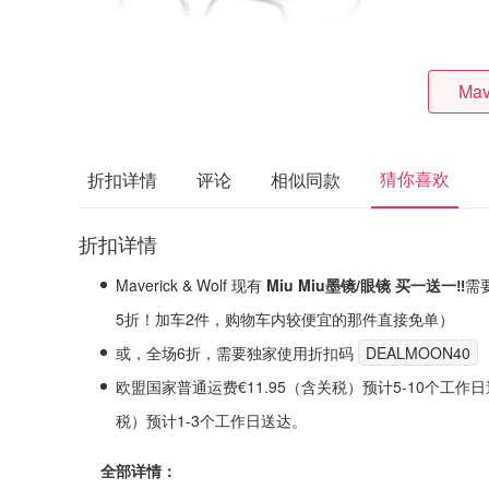
Mav
猜你喜欢
折扣详情
评论
相似同款
折扣详情
Maverick & Wolf 现有
Miu Miu
墨镜/眼镜 买一送一‼️
需
5折！
加车2件，购物车内较便宜的那件直接免单）
或，
全场6折
，需要独家使用折扣码
DEALMOON40
欧盟国家普通运费€11.95（含关税）预计5-10个工作日送
税）预计1-3个工作日送达。
全部详情：