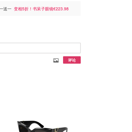
统买一送一
变相5折！书呆子眼镜€223.98
评论