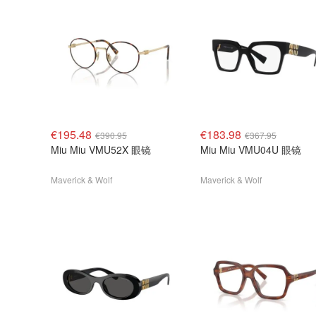
€195.48
€183.98
€390.95
€367.95
Miu Miu VMU52X 眼镜
Miu Miu VMU04U 眼镜
Maverick & Wolf
Maverick & Wolf