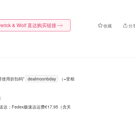
erick & Wolf
直达购买链接
收藏
分
要使用折扣码"
dealmoonbday
（
=变相
；
达；Fedex极速达运费€17.95（含关