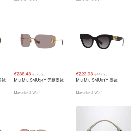
€288.48
€223.98
€576.95
€447.95
子眼镜
Miu Miu SMU54Y 无框墨镜
Miu Miu SMU01Y 墨镜
Maverick & Wolf
Maverick & Wolf