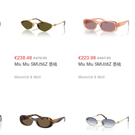
€238.48
€223.98
€476.95
€447.95
Miu Miu SMU56Z 墨镜
Miu Miu SMU08Z 墨镜
Maverick & Wolf
Maverick & Wolf