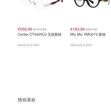
€556.98
€183.98
€1113.95
€367.95
Cartier CT0455OJ 无框眼镜
Miu Miu VMU01V 眼镜
Maverick & Wolf
Maverick & Wolf
猜你喜欢