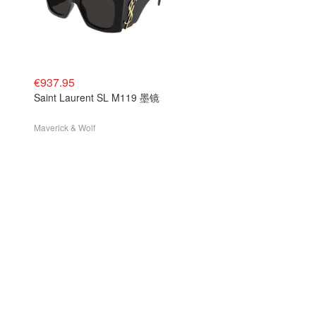
€937.95
Saint Laurent SL M119 墨镜
Maverick & Wolf