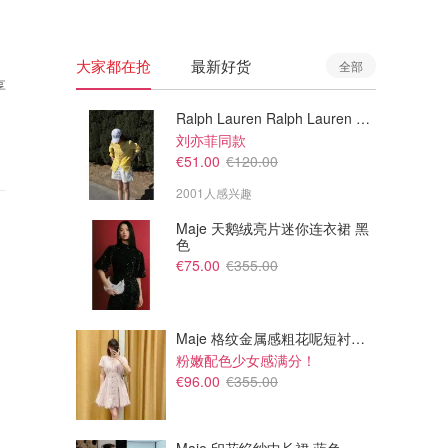
大家都在抢
最新好货
全部
享
Ralph Lauren Ralph Lauren 男童亚麻衬衫
刘亦菲同款
€51.00
€120.00
2001人感兴趣
Maje 天鹅绒亮片迷你连衣裙 黑
色
€75.00
€355.00
Maje 格纹金属感粗花呢短衬衫裙
粉嫩配色少女感满分！
€96.00
€355.00