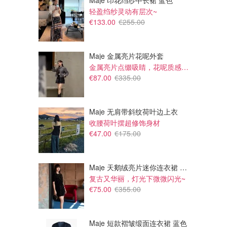
Maje 印花绉纱中长裙 蓝色
轻盈绉纱灵动有层次~
€133.00
€255.00
Maje 金属亮片花呢外套
金属亮片点缀吸睛，花呢质感高级又显贵
€87.00
€335.00
Maje 无肩带斜纹荷叶边上衣
收腰荷叶摆超修饰身材
€47.00
€175.00
Maje 天鹅绒亮片迷你连衣裙 黑色
复古又华丽，灯光下微微闪光~
€75.00
€355.00
Maje 短款褶皱缎面连衣裙 蓝色