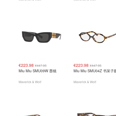
€223.98
€223.98
€447.95
€447.95
Miu Miu SMU09W 墨镜
Miu Miu SMU04Z 书呆
Maverick & Wolf
Maverick & Wolf