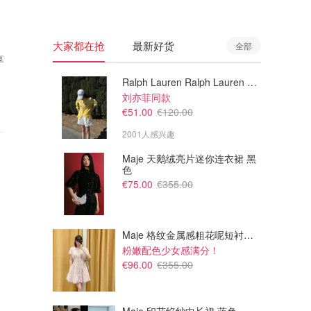
大家都在抢
最新好货
全部
享
Ralph Lauren Ralph Lauren 男童亚麻衬衫
刘亦菲同款
€51.00
€120.00
2001人感兴趣
Maje 天鹅绒亮片迷你连衣裙 黑
色
€75.00
€355.00
Maje 格纹金属感粗花呢短衬衫裙
粉嫩配色少女感满分！
€96.00
€355.00