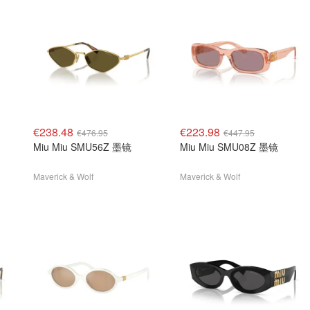
€238.48
€223.98
€476.95
€447.95
Miu Miu SMU56Z 墨镜
Miu Miu SMU08Z 墨镜
Maverick & Wolf
Maverick & Wolf