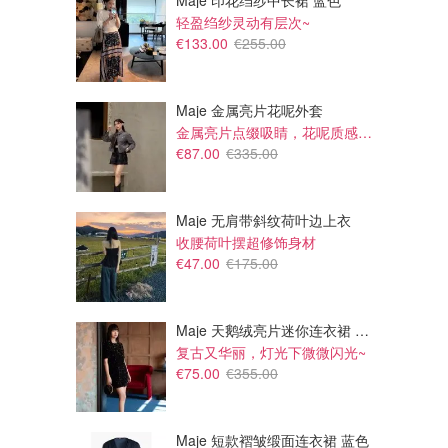
Maje 印花绉纱中长裙 蓝色
轻盈绉纱灵动有层次~
€133.00
€255.00
Maje 金属亮片花呢外套
金属亮片点缀吸睛，花呢质感高级又显贵
€87.00
€335.00
Maje 无肩带斜纹荷叶边上衣
收腰荷叶摆超修饰身材
€47.00
€175.00
Maje 天鹅绒亮片迷你连衣裙 黑色
复古又华丽，灯光下微微闪光~
€75.00
€355.00
Maje 短款褶皱缎面连衣裙 蓝色