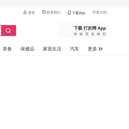
联系我们
意大利
登录
下载App
🇺🇸
美国
下载 打折网 App
体验更多精彩
🇨🇳
中国
美食
保健品
家居生活
汽车
更多
🇨🇦
加拿大
🇬🇧
家电数码
英国
母婴玩具
🇩🇪
德国
旅游
🇫🇷
法国
🇮🇹
意大利
🇦🇺
澳洲
🇳🇿
新西兰