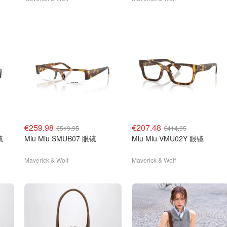
€259.98
€207.48
€519.95
€414.95
镜
Miu Miu SMUB07 眼镜
Miu Miu VMU02Y 眼镜
Maverick & Wolf
Maverick & Wolf