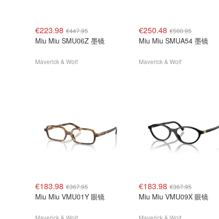
€223.98
€250.48
€447.95
€500.95
Miu Miu SMU06Z 墨镜
Miu Miu SMUA54 墨镜
Maverick & Wolf
Maverick & Wolf
€183.98
€183.98
€367.95
€367.95
Miu Miu VMU01Y 眼镜
Miu Miu VMU09X 眼镜
Maverick & Wolf
Maverick & Wolf