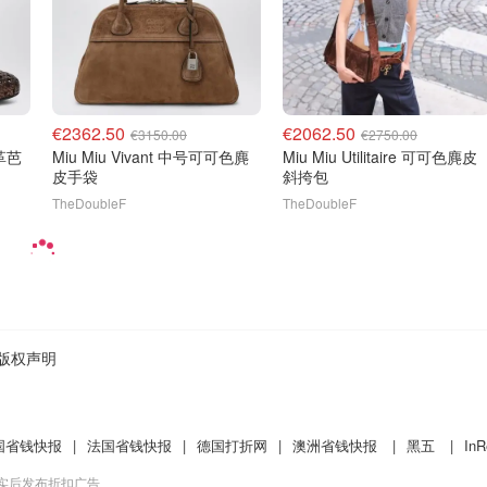
€2362.50
€2062.50
€3150.00
€2750.00
皮革芭
Miu Miu Vivant 中号可可色麂
Miu Miu Utilitaire 可可色麂皮
皮手袋
斜挎包
TheDoubleF
TheDoubleF
版权声明
国省钱快报
|
法国省钱快报
|
德国打折网
|
澳洲省钱快报
|
黑五
|
InR
核实后发布折扣广告