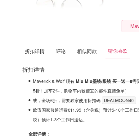
Mav
猜你喜欢
折扣详情
评论
相似同款
折扣详情
Maverick & Wolf 现有
Miu Miu
墨镜/眼镜 买一送一‼️
需
5折！
加车2件，购物车内较便宜的那件直接免单）
或，
全场6折
，需要独家使用折扣码
DEALMOON40
欧盟国家普通运费€11.95（含关税）预计5-10个工作日送
税）预计1-3个工作日送达。
全部详情：