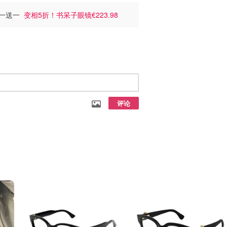
统买一送一
变相5折！书呆子眼镜€223.98
评论