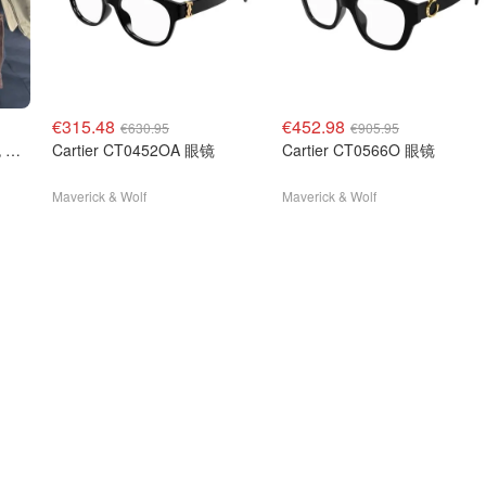
€315.48
€452.98
€630.95
€905.95
Miu Miu Utilitaire 保龄球包 深棕麂皮
Cartier CT0452OA 眼镜
Cartier CT0566O 眼镜
Maverick & Wolf
Maverick & Wolf