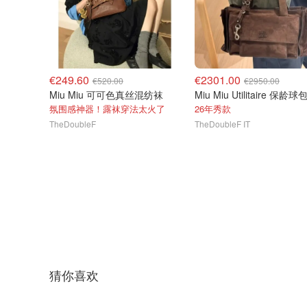
€249.60
€2301.00
€520.00
€2950.00
Miu Miu 可可色真丝混纺袜
氛围感神器！露袜穿法太火了
26年秀款
TheDoubleF
TheDoubleF IT
猜你喜欢