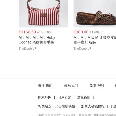
€1162.50
€900.00
€1550.00
€1200.00
Miu Miu Miu Miu Ruby
Miu Miu MIU MIU 镂空
Cognac 条纹帆布手袋
蕾平底鞋 棕色
TheDoubleF
TheDoubleF
关于我们
联系我们
免责声明
网站地图
|
用户协议
|
隐私条款
|
相关站点：
北美省钱快报
|
加拿大省钱快报
|
英
页面信息由用户分享或品牌、商家提供，由Dealmoon