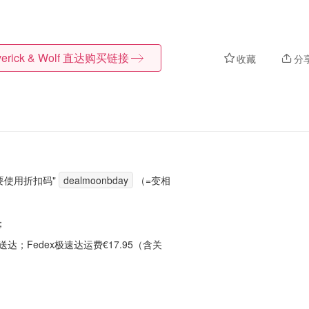
erick & Wolf
直达购买链接
收藏
分
要使用折扣码"
dealmoonbday
（
=变相
；
达；Fedex极速达运费€17.95（含关