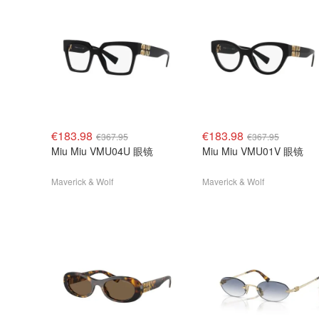
€183.98
€183.98
€367.95
€367.95
Miu Miu VMU04U 眼镜
Miu Miu VMU01V 眼镜
Maverick & Wolf
Maverick & Wolf