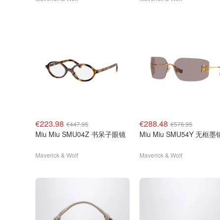
€223.98
€288.48
€447.95
€576.95
Miu Miu SMU04Z 书呆子眼镜
Miu Miu SMU54Y 无框墨
Maverick & Wolf
Maverick & Wolf